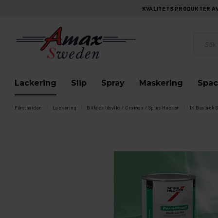
KVALITETS PRODUKTER AV 
Lackering
Slip
Spray
Maskering
Spac
Förstasidan
Lackering
Billack lösvikt / Cromax / Spies Hecker
1K Baslack S