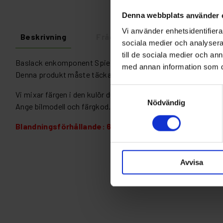
Denna webbplats använder 
Vi använder enhetsidentifierar
Beskrivning
Fråga om produkt
Recens
sociala medier och analysera 
till de sociala medier och a
Baslack enkomponent Spies Hecker av högsta kvalitet.
med annan information som du 
Denna produkt måste täckas med klarlack.
Samtyckesval
Vi mixar färgen i den kulör du önskar.
Nödvändig
Ange bilmodell och färgkod.
Blandningsförhållande: 60% med Spies Hecker 3364 fö
Avvisa