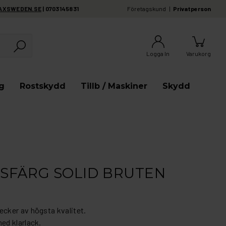
AXSWEDEN.SE
| 0703145831
Företagskund
Privatperson
Logga In
Varukorg
g
Rostskydd
Tillb / Maskiner
Skydd
ASFÄRG SOLID BRUTEN
cker av högsta kvalitet.
ed klarlack.