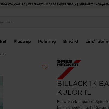
HÖGSTA KVALITE | FRI FRAKT VID ORDER ÖVER 1500:- | SUPPORT:
INFO@AM
kel
Plastrep
Polering
Bilvård
Lim/Tätnin
olid
BILLACK 1K B
KULÖR 1L
Baslack enkomponent Spies He
Denna produkt måste täckas m