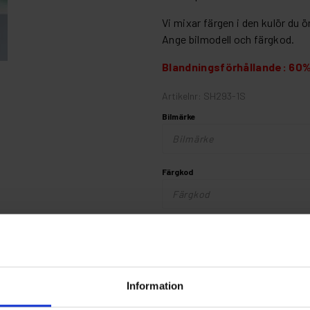
Vi mixar färgen i den kulör du ö
Ange bilmodell och färgkod.
Blandningsförhållande: 60%
Artikelnr: SH293-1S
Bilmärke
Färgkod
Finns i lager
Information