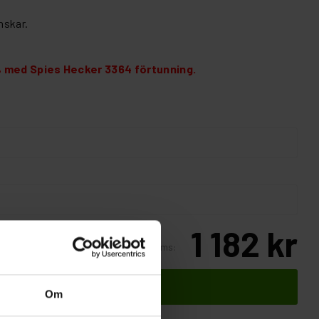
nskar.
 med Spies Hecker 3364 förtunning.
1 182 kr
Inkl. moms:
Lägg i varukorgen
Om