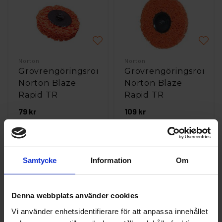
Norton
Norton
Grovrengöringsrondell
Grovrengöringsrondel
Norton Blaze
Norton Blaze
Rapid TR
Rapid TR
50x13mm 1st
75x13mm 1st
79 kr
109 kr
st
Köp
st
Köp
Samtycke
Information
Om
Denna webbplats använder cookies
Vi använder enhetsidentifierare för att anpassa innehållet
Norton
Norton