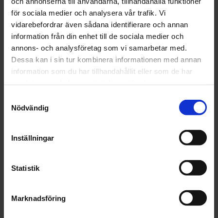
och annonserna till användarna, tillhandahålla funktioner
Grovrengöringsrondell
Grovrengöringsrondel
för sociala medier och analysera vår trafik. Vi
Norton Blaze
Norton Blaze
vidarebefordrar även sådana identifierare och annan
Rapid TR 75x6mm
Rapid TR 50x6mm
information från din enhet till de sociala medier och
1st
1st
99 kr
71 kr
annons- och analysföretag som vi samarbetar med.
Dessa kan i sin tur kombinera informationen med annan
st
Köp
st
Köp
information som du har tillhandahållit eller som de har
samlat in när du har använt deras tjänster.
Samtyckesval
Nödvändig
Inställningar
Norton
Norton
Grovrengöringsrondell
Grovrengöringsrondel
Statistik
Norton Vortex
Norton Vortex
Rapid TR 50x6mm
Rapid TR 75x6mm
1st
1st
Marknadsföring
62 kr
93 kr