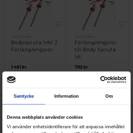
CarSystem
CarSystem
Bodyspruta Inkl 2
Förlängningsrör
Förlängningsrör
till Body Spruta
1st
1 461 kr
792 kr
st
Köp
st
Köp
Samtycke
Information
Om
Denna webbplats använder cookies
Vi använder enhetsidentifierare för att anpassa innehållet
CarSystem
CarSystem