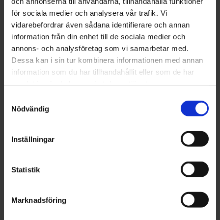
och annonserna till användarna, tillhandahålla funktioner
KS - 200
Slang till Body /
för sociala medier och analysera vår trafik. Vi
HÅLRUMSKONSERVERING
Hålrumsspruta
vidarebefordrar även sådana identifierare och annan
BRUN/TRANSP 1L
information från din enhet till de sociala medier och
206 kr
212 kr
annons- och analysföretag som vi samarbetar med.
Dessa kan i sin tur kombinera informationen med annan
st
Köp
st
Köp
information som du har tillhandahållit eller som de har
samlat in när du har använt deras tjänster.
Samtyckesval
Nödvändig
Inställningar
CarSystem
CarSystem
STENSKOTTSSKYDD
UNDERREDSSKYDD
Statistik
BODY
KS-500 BITUMEN
CARSYSTEM KS-
SVART 1L
3000 1L
Marknadsföring
211 kr
145 kr