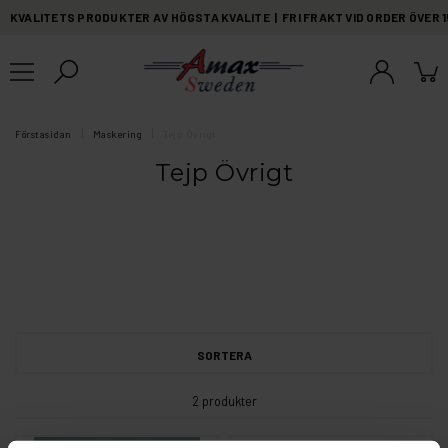
KVALITETS PRODUKTER AV HÖGSTA KVALITE | FRI FRAKT VID ORDER ÖVER 
Förstasidan
Maskering
Tejp Övrigt
Tejp Övrigt
SORTERA
2 produkter