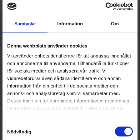
Samtycke
Information
Om
3M
3M
Stenskottsfolie
Trim Masking
Denna webbplats använder cookies
“Helikoptertejp“
Tape
Vi använder enhetsidentifierare för att anpassa innehållet
100mmx2,5M
och annonserna till användarna, tillhandahålla funktioner
Transp
303 kr
338 kr
för sociala medier och analysera vår trafik. Vi
vidarebefordrar även sådana identifierare och annan
st
Köp
Läs mer
information från din enhet till de sociala medier och
annons- och analysföretag som vi samarbetar med.
Dessa kan i sin tur kombinera informationen med annan
information som du har tillhandahållit eller som de har
samlat in när du har använt deras tjänster.
Samtyckesval
Nödvändig