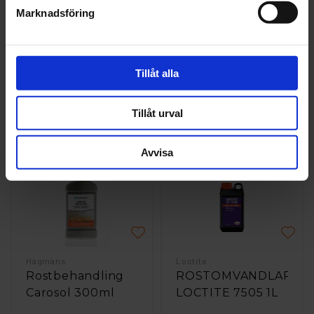
Marknadsföring
Hagmans
Hagmans
Munstycke
Rostbehandling
Stigarrör till
Carosol 150ml
Tillåt alla
Sprutpistol 220 st
29 kr
152 kr
Tillåt urval
st
Köp
st
Köp
Avvisa
Hagmans
Loctite
Rostbehandling
ROSTOMVANDLARE
Carosol 300ml
LOCTITE 7505 1L