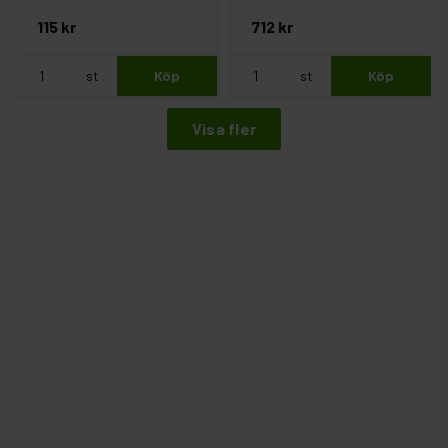
115 kr
712 kr
st
Köp
st
Köp
Visa fler