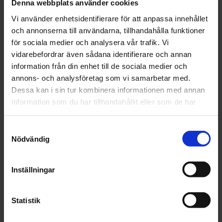
Denna webbplats använder cookies
st
Köp
st
Köp
Vi använder enhetsidentifierare för att anpassa innehållet
och annonserna till användarna, tillhandahålla funktioner
för sociala medier och analysera vår trafik. Vi
vidarebefordrar även sådana identifierare och annan
information från din enhet till de sociala medier och
annons- och analysföretag som vi samarbetar med.
Dessa kan i sin tur kombinera informationen med annan
CarSystem
Hagmans
KS - 200
Munstycke
information som du har tillhandahållit eller som de har
HÅLRUMSKONSERVERING
Stigarrör till
samlat in när du har använt deras tjänster.
BRUN/TRANSP 1L
Sprutpistol 220
Samtyckesval
Frp
Nödvändig
206 kr
175 kr
st
Köp
st
Köp
Inställningar
Statistik