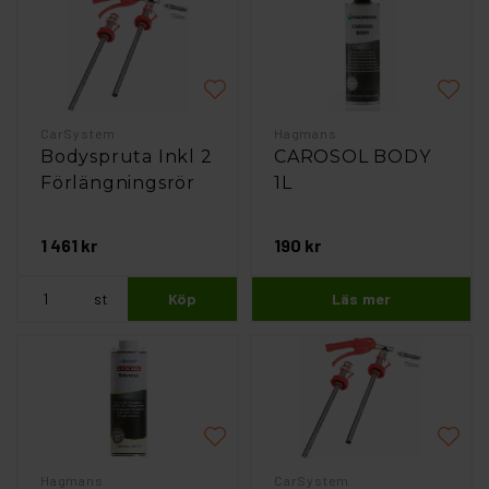
CarSystem
Hagmans
Bodyspruta Inkl 2
CAROSOL BODY
Förlängningsrör
1L
1 461 kr
190 kr
st
Köp
Läs mer
Hagmans
CarSystem