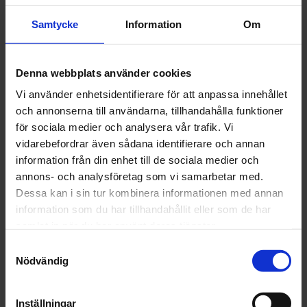
FÖRTUNNING
FÖRTUNNING
Samtycke
Information
Om
SYNTET
SYNTET
HAGMANS 1L
HAGMANS 4L
152 kr
421 kr
Denna webbplats använder cookies
Vi använder enhetsidentifierare för att anpassa innehållet
st
Köp
st
Köp
och annonserna till användarna, tillhandahålla funktioner
för sociala medier och analysera vår trafik. Vi
vidarebefordrar även sådana identifierare och annan
information från din enhet till de sociala medier och
annons- och analysföretag som vi samarbetar med.
Dessa kan i sin tur kombinera informationen med annan
information som du har tillhandahållit eller som de har
Hagmans
Hagmans
samlat in när du har använt deras tjänster.
HAGMANS
HAGMANS
STÅLPLAST CA
STÅLPLAST CA
Samtyckesval
EPOXYPRIMER
EPOXYPRIMER,
Nödvändig
10LIT
0.8L
2 589 kr
370 kr
Inställningar