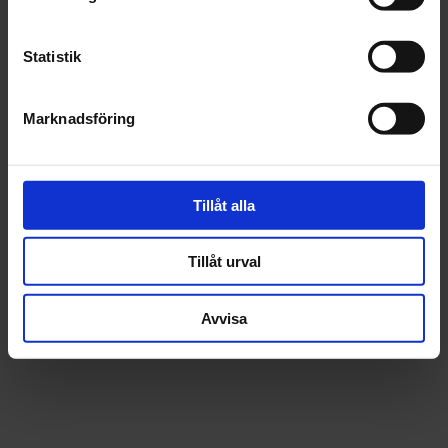
st
Köp
st
Köp
Statistik
Marknadsföring
Hagmans
Hagmans
SILIKONBORTTAGNING
SILIKONBORTTAGNIN
Tillåt alla
HAGMANS 1L
HAGMANS 4L
Tillåt urval
179 kr
485 kr
Avvisa
st
Köp
st
Köp