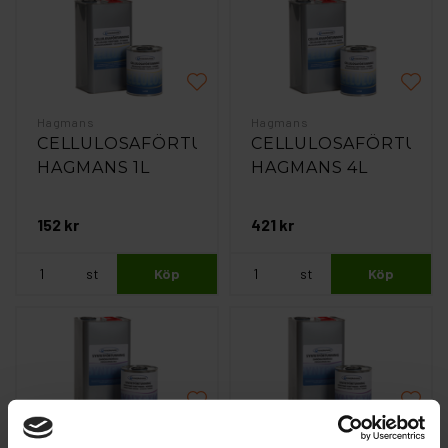
Hagmans
Hagmans
CELLULOSAFÖRTUNNING
CELLULOSAFÖRTUNN
HAGMANS 1L
HAGMANS 4L
152 kr
421 kr
st
Köp
st
Köp
Hagmans
Hagmans