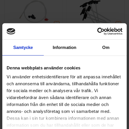
Hagmans
Hagmans
HÅLRUMSSLANG
Munstycke
Samtycke
Information
Om
CAROSOL T03
Stigarrör till
Sprutpistol 220
Frp
60 kr
175 kr
Denna webbplats använder cookies
Vi använder enhetsidentifierare för att anpassa innehållet
st
Köp
st
Köp
och annonserna till användarna, tillhandahålla funktioner
för sociala medier och analysera vår trafik. Vi
vidarebefordrar även sådana identifierare och annan
information från din enhet till de sociala medier och
annons- och analysföretag som vi samarbetar med.
Dessa kan i sin tur kombinera informationen med annan
information som du har tillhandahållit eller som de har
Hagmans
Hagmans