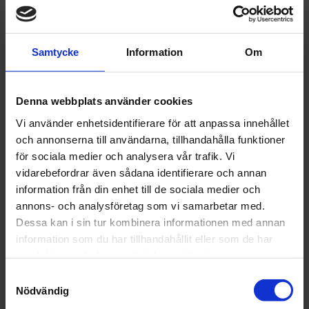
Samtycke
Information
Om
Walcom
Walcom
Munstycksats
Munstycksats
Denna webbplats använder cookies
Walkom Kombat +
Walkom Slim
Vi använder enhetsidentifierare för att anpassa innehållet
Kappa 1,2mm
Xlight + Kappa
och annonserna till användarna, tillhandahålla funktioner
1,2mm
788 kr
764 kr
för sociala medier och analysera vår trafik. Vi
vidarebefordrar även sådana identifierare och annan
Läs mer
Läs mer
information från din enhet till de sociala medier och
annons- och analysföretag som vi samarbetar med.
Dessa kan i sin tur kombinera informationen med annan
information som du har tillhandahållit eller som de har
samlat in när du har använt deras tjänster.
Samtyckesval
Nödvändig