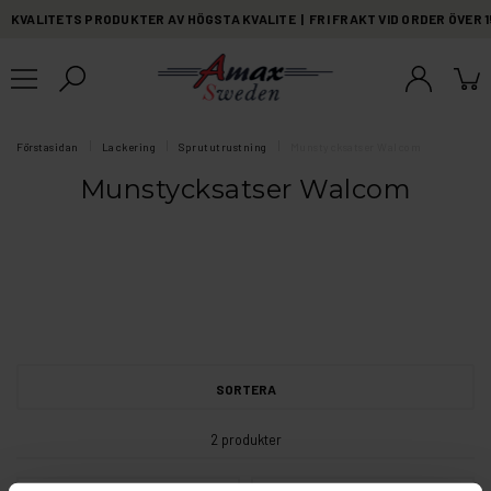
KVALITETS PRODUKTER AV HÖGSTA KVALITE | FRI FRAKT VID ORDER ÖVER 
Förstasidan
Lackering
Sprututrustning
Munstycksatser Walcom
Munstycksatser Walcom
SORTERA
2 produkter