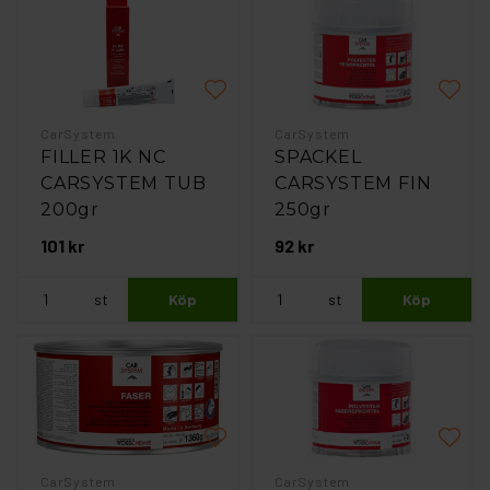
CarSystem
CarSystem
FILLER 1K NC
SPACKEL
CARSYSTEM TUB
CARSYSTEM FIN
200gr
250gr
101 kr
92 kr
st
Köp
st
Köp
CarSystem
CarSystem