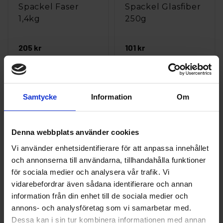
Spackel Faser
Spackel Glasfiber
1,4kg
250g
205 kr
101 kr
st
Köp
st
Köp
Samtycke
Information
Om
Denna webbplats använder cookies
Vi använder enhetsidentifierare för att anpassa innehållet
CarSystem
CarSystem
och annonserna till användarna, tillhandahålla funktioner
Spackel Metallic
Spackel Multi
för sociala medier och analysera vår trafik. Vi
2kg
Black Rapid Ink
vidarebefordrar även sådana identifierare och annan
Härdare 1,3kg
information från din enhet till de sociala medier och
230 kr
282 kr
annons- och analysföretag som vi samarbetar med.
Dessa kan i sin tur kombinera informationen med annan