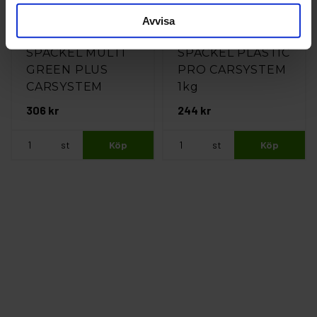
Avvisa
CarSystem
CarSystem
SPACKEL MULTI
SPACKEL PLASTIC
GREEN PLUS
PRO CARSYSTEM
CARSYSTEM
1kg
970gr
306 kr
244 kr
st
Köp
st
Köp