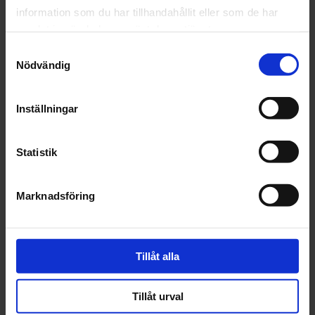
st
Köp
st
Köp
information som du har tillhandahållit eller som de har
samlat in när du har använt deras tjänster.
Samtyckesval
Nödvändig
Inställningar
CarSystem
CarSystem
SPACKEL MULTI
SPACKEL MULTI
Statistik
CARSYSTEM 1kg
GREEN CHANGER
CARSYSTEM 1,6kg
Marknadsföring
154 kr
275 kr
st
Köp
st
Köp
Tillåt alla
Tillåt urval