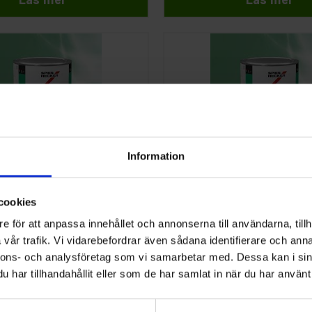
Information
er
Spies Hecker
 1K BAS MET. PEARL
BILLACK 1K BASFÄRG
 KULÖR 5L
BRUTEN KULÖR 0,5L
cookies
e för att anpassa innehållet och annonserna till användarna, tillh
r
591 kr
vår trafik. Vi vidarebefordrar även sådana identifierare och anna
nnons- och analysföretag som vi samarbetar med. Dessa kan i sin
Läs mer
Läs mer
har tillhandahållit eller som de har samlat in när du har använt 