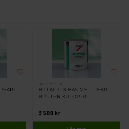
Spies Hecker
 PEARL
BILLACK 1K BAS MET. PEARL
BRUTEN KULÖR 3L
3 589 kr
Läs mer