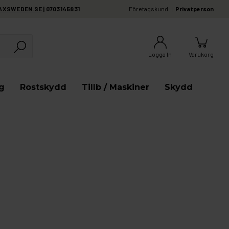
AXSWEDEN.SE
| 0703145831
Företagskund
Privatperson
Logga In
Varukorg
g
Rostskydd
Tillb / Maskiner
Skydd