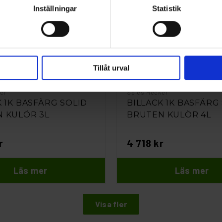
Inställningar
Statistik
Tillåt urval
er
Spies Hecker
K 1K BASFÄRG SOLID
BILLACK 1K BASFÄRG
 KULÖR 3L
BRUTEN KULÖR 4L
r
4 718 kr
Läs mer
Läs mer
Visa fler