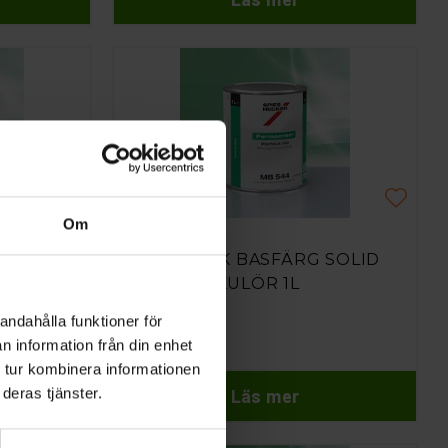
Om
Spies Hecker
 SOLID
BILLACK 1K BASFÄRG SOLID
BRUTEN KULÖR 1L
andahålla funktioner för
1 182 kr
n information från din enhet
 tur kombinera informationen
Läs mer
deras tjänster.