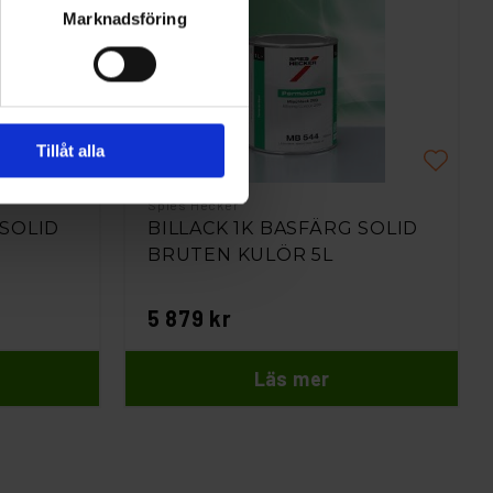
Marknadsföring
Tillåt alla
Spies Hecker
 SOLID
BILLACK 1K BASFÄRG SOLID
BRUTEN KULÖR 5L
5 879 kr
Läs mer