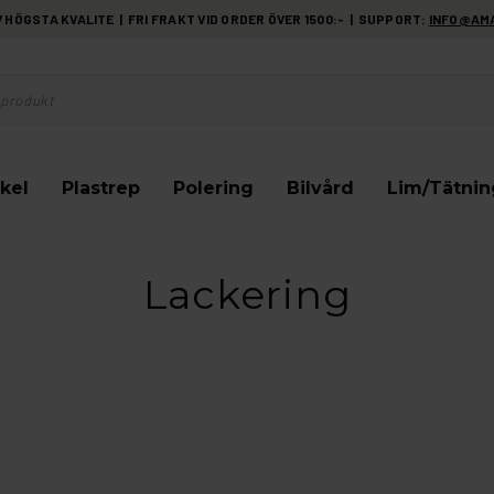
HÖGSTA KVALITE | FRI FRAKT VID ORDER ÖVER 1500:- | SUPPORT:
INFO@AM
kel
Plastrep
Polering
Bilvård
Lim/Tätnin
Lackering