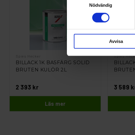
Nödvändig
Avvisa
Spies Hecker
Spies Heck
BILLACK 1K BASFÄRG SOLID
BILLAC
BRUTEN KULÖR 2L
BRUTEN
2 393 kr
3 589 k
Läs mer