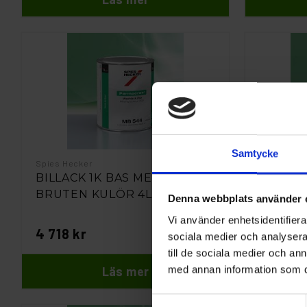
Samtycke
Spies Hecker
Spies Heck
BILLACK 1K BAS MET. PEARL
BILLACK
BRUTEN KULÖR 4L
BRUTEN
Denna webbplats använder 
Vi använder enhetsidentifierar
4 718 kr
5 879 k
sociala medier och analysera 
till de sociala medier och a
Läs mer
med annan information som du 
Samtyckesval