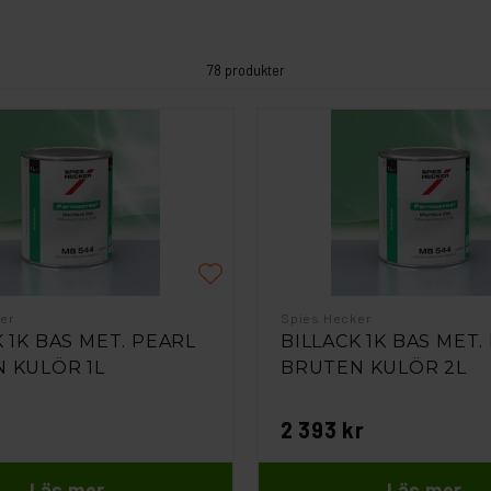
78 produkter
er
Spies Hecker
 1K BAS MET. PEARL
BILLACK 1K BAS MET.
 KULÖR 1L
BRUTEN KULÖR 2L
2 393 kr
Läs mer
Läs mer