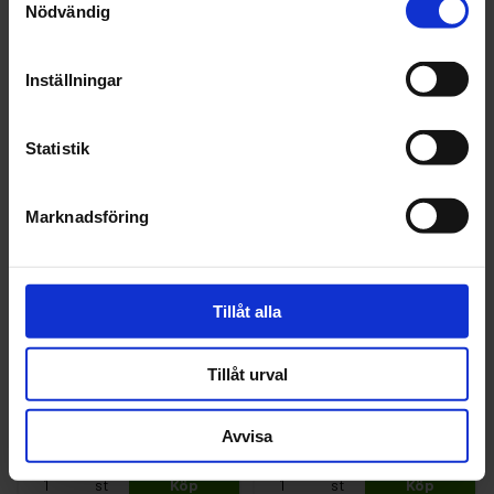
Nödvändig
Recensioner
Inställningar
Relaterade produkter
Statistik
Marknadsföring
Tillåt alla
Spies Hecker
Spies Hecker
FÖRTUNNING
FÖRTUNNING
ACRYL 3364
ACRYL 3364
Tillåt urval
SPIES HECKER 1L
SPIES HECKER 5L
256 kr
1 028 kr
Avvisa
st
Köp
st
Köp