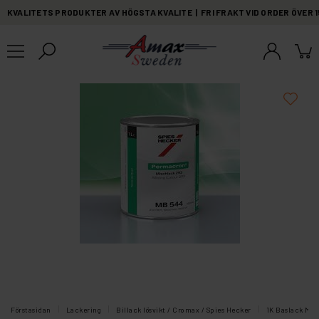
KVALITETS PRODUKTER AV HÖGSTA KVALITE | FRI FRAKT VID ORDER ÖVER 
Förstasidan
Lackering
Billack lösvikt / Cromax / Spies Hecker
1K Baslack Meta