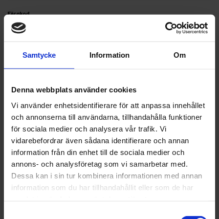
Färgkod
Finns i lager
Samtycke
Information
Om
5 879 kr
Inkl. moms:
Denna webbplats använder cookies
Lägg i varukorgen
Vi använder enhetsidentifierare för att anpassa innehållet
och annonserna till användarna, tillhandahålla funktioner
Fri frakt över 1500kr
för sociala medier och analysera vår trafik. Vi
Leverans inom 1-5 dagar
vidarebefordrar även sådana identifierare och annan
information från din enhet till de sociala medier och
annons- och analysföretag som vi samarbetar med.
Dessa kan i sin tur kombinera informationen med annan
Beskrivning
information som du har tillhandahållit eller som de har
samlat in när du har använt deras tjänster.
Fråga om produkt
Samtyckesval