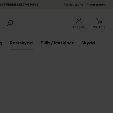
AXSWEDEN.SE
| 0703145831
Företagskund
Privatperson
Logga In
Varukorg
g
Rostskydd
Tillb / Maskiner
Skydd