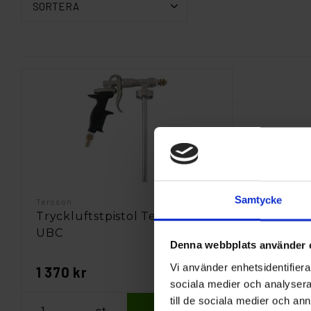
SORTERA
Samtycke
Teroson
Tryckluftstpistol Teroson
UBC
Denna webbplats använder 
Vi använder enhetsidentifierar
1 370 kr
sociala medier och analysera 
till de sociala medier och a
st
Köp