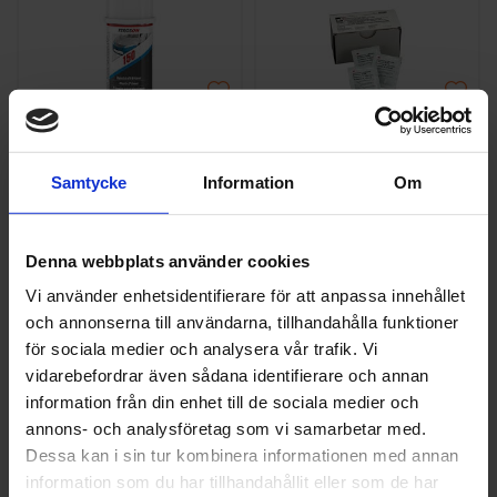
Teroson
3M
Teroson Terokal
Vidhäftningspromotor
Samtycke
Information
Om
Plastprimer 150ml
3M Automix
Servetter 1st
449 kr
29 kr
Denna webbplats använder cookies
Vi använder enhetsidentifierare för att anpassa innehållet
st
Köp
st
Köp
och annonserna till användarna, tillhandahålla funktioner
för sociala medier och analysera vår trafik. Vi
vidarebefordrar även sådana identifierare och annan
information från din enhet till de sociala medier och
annons- och analysföretag som vi samarbetar med.
Dessa kan i sin tur kombinera informationen med annan
information som du har tillhandahållit eller som de har
3M