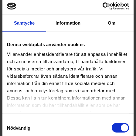
Samtycke
Information
Om
CarSystem
CarSystem
KLARLACK 2K S.21
KLARLACK 2K
Denna webbplats använder cookies
CARSYSTEM
SPRAY HIGH-
Vi använder enhetsidentifierare för att anpassa innehållet
250ml
SPEED CAR
och annonserna till användarna, tillhandahålla funktioner
SYSTEM 400 ML
330 kr
372 kr
för sociala medier och analysera vår trafik. Vi
vidarebefordrar även sådana identifierare och annan
st
Köp
st
Köp
information från din enhet till de sociala medier och
annons- och analysföretag som vi samarbetar med.
Dessa kan i sin tur kombinera informationen med annan
information som du har tillhandahållit eller som de har
samlat in när du har använt deras tjänster.
Samtyckesval
Nödvändig