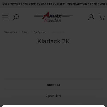
KVALITETS PRODUKTER AV HÖGSTA KVALITE | FRI FRAKT VID ORDER ÖVER 
Förstasidan
Spray
CarSystem
Klarlack 2K
Klarlack 2K
SORTERA
2 produkter