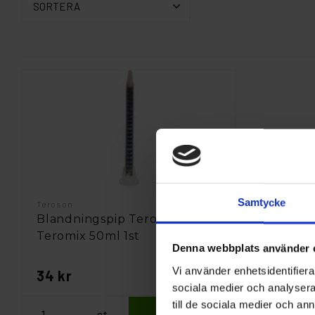
SORTERA
Samtycke
Teroson
Blandningspip Teroson
Teromix 50ml 1st
Denna webbplats använder 
Vi använder enhetsidentifierar
34 kr
sociala medier och analysera 
till de sociala medier och a
st
Köp