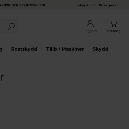
AXSWEDEN.SE
| 0703145831
Företagskund
Privatperson
Logga In
Varukorg
g
Rostskydd
Tillb / Maskiner
Skydd
r