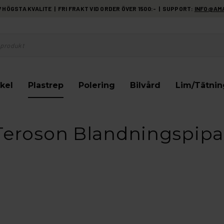
HÖGSTA KVALITE | FRI FRAKT VID ORDER ÖVER 1500:- | SUPPORT:
INFO@AM
kel
Plastrep
Polering
Bilvård
Lim/Tätnin
Teroson Blandningspipa