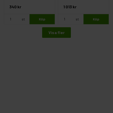
340 kr
1 013 kr
st
Köp
st
Köp
Visa fler