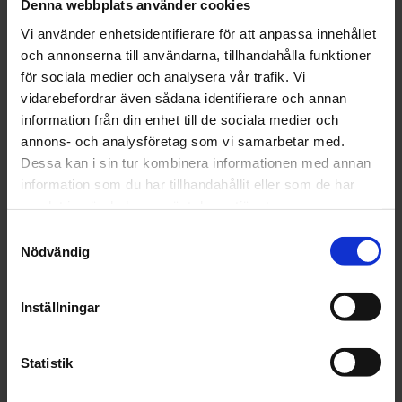
Denna webbplats använder cookies
st
Köp
st
Köp
Vi använder enhetsidentifierare för att anpassa innehållet
och annonserna till användarna, tillhandahålla funktioner
för sociala medier och analysera vår trafik. Vi
vidarebefordrar även sådana identifierare och annan
information från din enhet till de sociala medier och
annons- och analysföretag som vi samarbetar med.
Dessa kan i sin tur kombinera informationen med annan
3M
Teroson
Dubbelhäftande
Falsförseglingsmunst
information som du har tillhandahållit eller som de har
Tejp 3M PT1100
samlat in när du har använt deras tjänster.
Acrylic Plus 9mm
Samtyckesval
x 20m
Nödvändig
589 kr
24 kr
st
Köp
st
Köp
Inställningar
Statistik