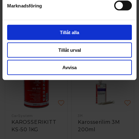
Marknadsföring
CarSystem
Teroson
FOGTÅTNING /
Fogtåtning
LIM UNIFLEX PU
Teroson 9320SF
Tillåt alla
GRÅ 310ml
300ml
161 kr
322 kr
Tillåt urval
Läs mer
Läs mer
Avvisa
CarSystem
3M
KAROSSERIKITT
Karosserilim 3M
KS-50 1KG
200ml