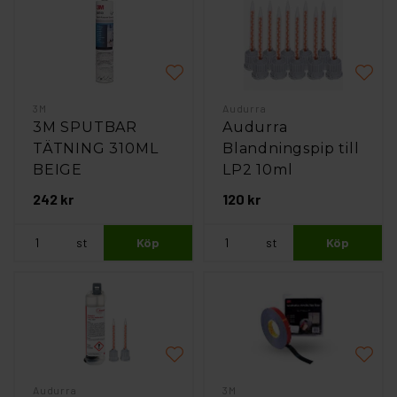
3M
Audurra
3M SPUTBAR
Audurra
TÄTNING 310ML
Blandningspip till
BEIGE
LP2 10ml
242 kr
120 kr
st
Köp
st
Köp
Audurra
3M