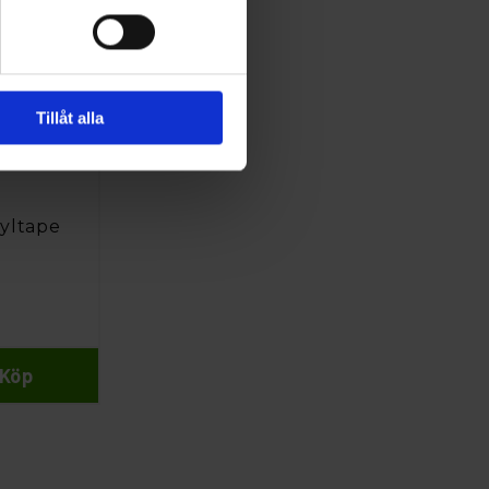
Tillåt alla
yltape
Köp