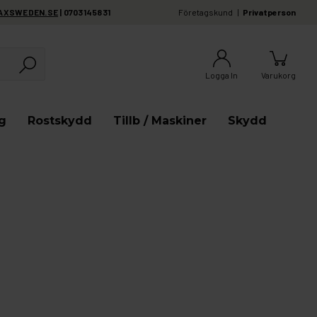
AXSWEDEN.SE
| 0703145831
Företagskund
Privatperson
Logga In
Varukorg
g
Rostskydd
Tillb / Maskiner
Skydd