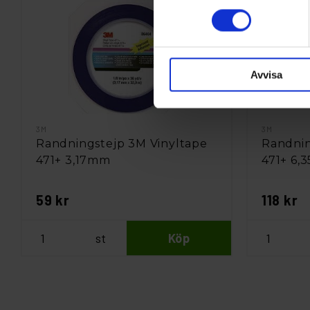
Avvisa
3M
3M
Randningstejp 3M Vinyltape
Randnin
471+ 3,17mm
471+ 6,
59 kr
118 kr
st
Köp