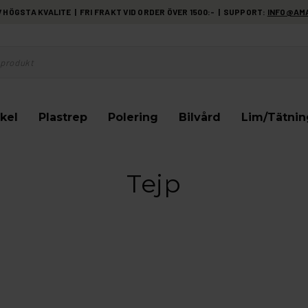
HÖGSTA KVALITE | FRI FRAKT VID ORDER ÖVER 1500:- | SUPPORT:
INFO@AM
kel
Plastrep
Polering
Bilvård
Lim/Tätnin
Tejp