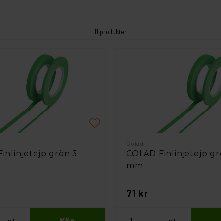
11 produkter
Colad
inlinjetejp grön 3
COLAD Finlinjetejp gr
mm
71 kr
st
Köp
st