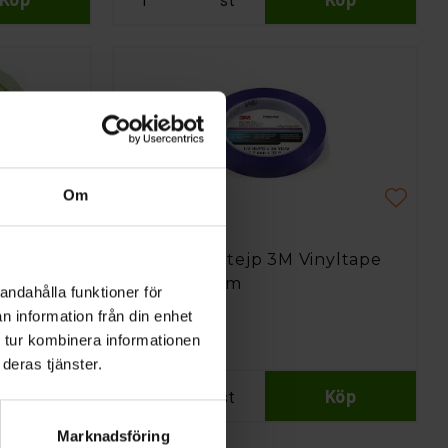
Om
3M
030
Randningstejp 3M Vinyltape
471+ 12,7mm
andahålla funktioner för
n information från din enhet
237 kr
 tur kombinera informationen
deras tjänster.
Köp
st
Köp
Marknadsföring