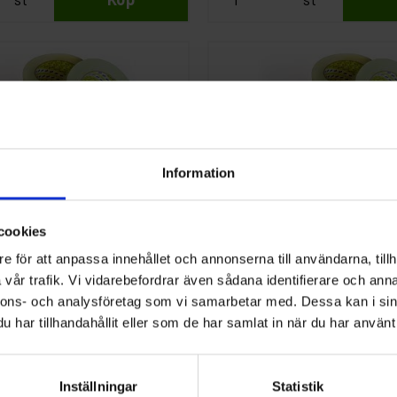
Information
3M
ngstejp 3M 3030
Maskeringstejp 3M 3
cookies
36mm
e för att anpassa innehållet och annonserna till användarna, tillh
vår trafik. Vi vidarebefordrar även sådana identifierare och anna
50 kr
nnons- och analysföretag som vi samarbetar med. Dessa kan i sin
har tillhandahållit eller som de har samlat in när du har använt 
st
Köp
st
Inställningar
Statistik