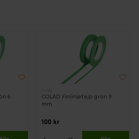
Colad
ön 6
COLAD Finlinjetejp grön 9
mm
100 kr
Köp
st
Köp