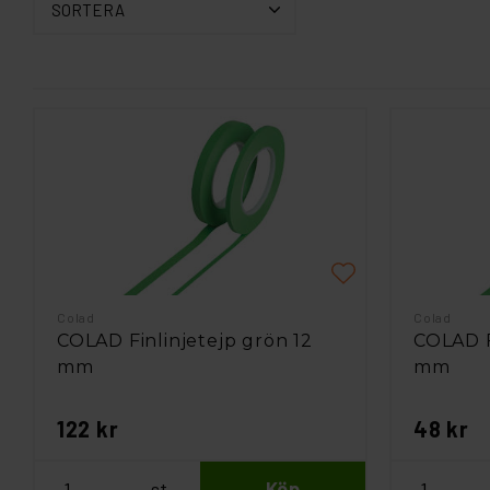
SORTERA
Colad
Colad
COLAD Finlinjetejp grön 12
COLAD F
mm
mm
122 kr
48 kr
st
Köp