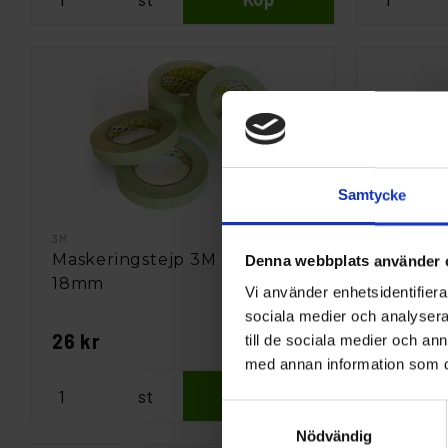
Samtycke
3M
3M
Maskeringstejp 3M 3030
Maskeri
Denna webbplats använder 
18mm
24mm
Vi använder enhetsidentifierar
sociala medier och analysera 
26 kr
33 kr
till de sociala medier och a
med annan information som du 
st
Köp
Samtyckesval
Nödvändig