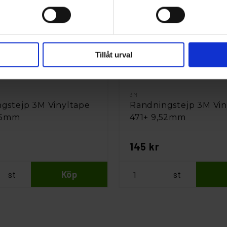
Tillåt urval
3M
gstejp 3M Vinyltape
Randningstejp 3M Vin
35mm
471+ 9,52mm
145 kr
st
Köp
st