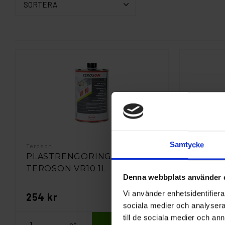
SORTERA
Samtycke
Teroson
3M
PLASTRENGÖRING
Plastre
TEROSON VR10 1L
Denna webbplats använder 
Vi använder enhetsidentifierar
254 kr
280 kr
sociala medier och analysera 
till de sociala medier och a
st
Köp