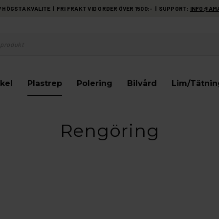
HÖGSTA KVALITE | FRI FRAKT VID ORDER ÖVER 1500:- | SUPPORT:
INFO@AM
kel
Plastrep
Polering
Bilvård
Lim/Tätnin
Rengöring