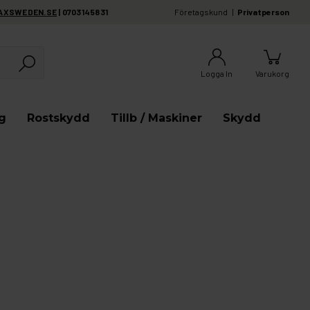
AXSWEDEN.SE
| 0703145831
Företagskund
Privatperson
Logga In
Varukorg
g
Rostskydd
Tillb / Maskiner
Skydd