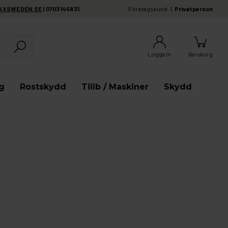
AXSWEDEN.SE
| 0703145831
Företagskund
Privatperson
Logga In
Varukorg
g
Rostskydd
Tillb / Maskiner
Skydd