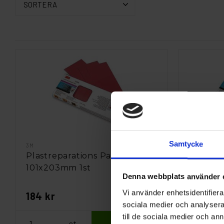
SORTERA
Samtycke
3M
3M
Plastreparations Patch 3M
Plastre
101x203mm 1st
101x20
Denna webbplats använder 
Vi använder enhetsidentifierar
184 kr
552 kr
sociala medier och analysera 
till de sociala medier och a
st
Köp