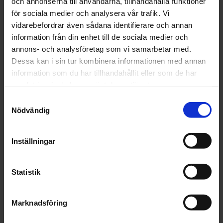
och annonserna till användarna, tillhandahålla funktioner
Slipkloss 3M
Slipkloss 3M
för sociala medier och analysera vår trafik. Vi
Hookit Purple+
Hookit Purple+
vidarebefordrar även sådana identifierare och annan
Multihål
Multihål
information från din enhet till de sociala medier och
70x198mm
70x396mm
1 157 kr
1 597 kr
annons- och analysföretag som vi samarbetar med.
Dessa kan i sin tur kombinera informationen med annan
st
Köp
st
Köp
information som du har tillhandahållit eller som de har
samlat in när du har använt deras tjänster.
Samtyckesval
Nödvändig
Inställningar
3M
3M
Slipkloss 3M™
Slipkloss Hookit
Statistik
Finesse-it
Dubbelsidig
Skummad 32 mm
Kardborre
Flexibel
Marknadsföring
273 kr
44 kr
75x125mm 1st.