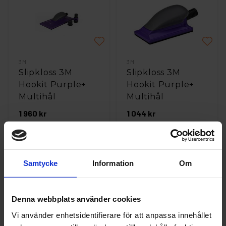
3M
3M
Slipkloss 3M
Slipkloss 3M
Hookit Purple+
Hookit Purple+
Multihål
Multihål
115x225mm
70x127mm
1 960 kr
1 044 kr
st
Köp
st
Köp
Samtycke
Information
Om
Denna webbplats använder cookies
Vi använder enhetsidentifierare för att anpassa innehållet
3M
3M