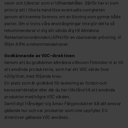
varor och tjänster som vi tillhandahåller. Därför har vi som
princip att i första hand lösa eventuella oenigheten
genom att komma överens om en lösning som gynnar båda
parter. Om vi trots våra ansträngningar inte gör detta så
rekommenderar vi dig att vända dig till Allmänna
Reklamationsnämnden (ARN) för en oberoende prövning. Vi
följer ARN:s rekommendationer.
Godkännande av VOC-direktiven
Genom att du godkänner allmänna villkoren förbinder ni er till
att använda produkterna, som har ett VOC värde över
420g/liter, med följande krav:
En plats som är godkänd för lackering av fordon och
karosseridetaljer eller där du har tillstånd till att använda
produkter med högre VOC värden.
Samtidigt frånsäger sig Amax Färgprodukter AB allt ansvar
gällande hur och var produkter som inte uppfyller EU
direktiven gällande VOC används.