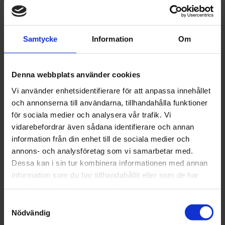
Returer skickas till:
Amax Färgprodukter AB
Södra Obbolavägen 37 91342 OBBOLA
Samtycke
Information
Om
OBS! Vi tar inte emot paket som skickas mot
postförskott eller som rekommenderat.
Denna webbplats använder cookies
Undantag från ångerrätten:
Ångerrätten gäller inte för varor som på grund av sin
Vi använder enhetsidentifierare för att anpassa innehållet
beskaffenhet inte kan
och annonserna till användarna, tillhandahålla funktioner
återlämnas tex. Mixad färg / kulör eller som snabbt kan
för sociala medier och analysera vår trafik. Vi
försämras eller bli för gamla. Ångerrätten gäller inte för en
vidarebefordrar även sådana identifierare och annan
tjänst där fullgörandet har påbörjats med konsumentens
information från din enhet till de sociala medier och
samtycke under ångerfristen. Ångerrätten gäller inte för
annons- och analysföretag som vi samarbetar med.
företag/näringsidkare.
Dessa kan i sin tur kombinera informationen med annan
information som du har tillhandahållit eller som de har
Garantier
samlat in när du har använt deras tjänster.
Du har full garanti på samtliga produkter du köper enligt
Samtyckesval
gällande lagstiftning. Vissa produkter har dessutom
Nödvändig
förlängd garanti . I det fallet man behöver registrera