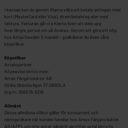
I kassan kan du genom Klarna välja att betala antingen med
kort (MasterCard eller Visa), direktbetalning eller med
faktura. Fakturan går via Klarna även att dela upp
över längre period om så önskas. Genom att göra ett köp
hos AmaxSweden E-handel – godkänner du även våra
köpvillkor.
Köpvillkor
Avtalspartner
Köpeavtal skrivs med:
Amax Färgprodukter AB
Södra Obbolavägen 37 OBBOLA
Org.nr: 556576-5319
Allmänt
Dessa allmänna villkor gäller för konsument och
näringsidkare när kunden handlar hos Amax Färgprodukter
AB (AFP), om inte annat särskilt skriftligt avtal skrivits