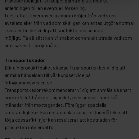
transportbolaget. Vi hjälper gärna dig att reda ut
anledningen till en eventuell försening.
I det fall att leveransen av varan dröjer från vad som
avtalats eller från vad som skäligen kan antas utgöra normal
leveranstid ber vi dig att kontakta oss snarast
möjligt. På så sätt kan vi snabbt och enkelt utreda vad som
är orsaken till dröjsmålet.
Transportskador
Blir din produkt/paket skadad i transporten ber vi dig att
anmäla händelsen till vår kundservice på
info@amaxsweden.se
Transportskador rekommenderar vi dig att anmäla så snart
som möjligt från mottagandet, men senast inom två
månader från mottagandet. Föreligger speciella
omständigheter kan det anmälas senare. Underlåtelse att
följa dessa riktlinjer kan resultera i att kostnaden för
produkten inte ersätts.