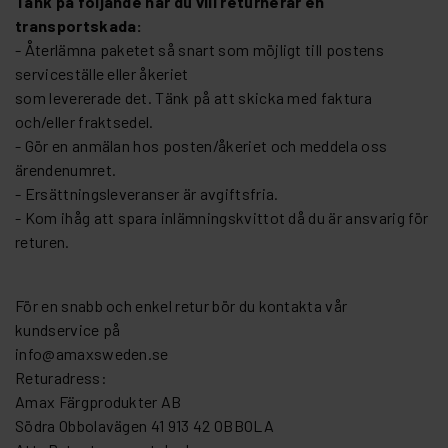
Tänk på följande när du vill returnerar en
transportskada:
- Återlämna paketet så snart som möjligt till postens
serviceställe eller åkeriet
som levererade det. Tänk på att skicka med faktura
och/eller fraktsedel.
- Gör en anmälan hos posten/åkeriet och meddela oss
ärendenumret.
- Ersättningsleveranser är avgiftsfria.
- Kom ihåg att spara inlämningskvittot då du är ansvarig för
returen.
För en snabb och enkel retur bör du kontakta vår
kundservice på
info@amaxsweden.se
Returadress:
Amax Färgprodukter AB
Södra Obbolavägen 41 913 42 OBBOLA