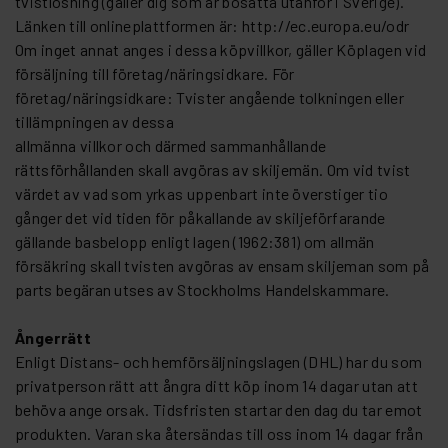
tvistlösning (gäller dig som är bosatta utanför i Sverige).
Länken till onlineplattformen är: http://ec.europa.eu/odr
Om inget annat anges i dessa köpvillkor, gäller Köplagen vid
försäljning till företag/näringsidkare. För
företag/näringsidkare: Tvister angående tolkningen eller
tillämpningen av dessa
allmänna villkor och därmed sammanhållande
rättsförhållanden skall avgöras av skiljemän. Om vid tvist
värdet av vad som yrkas uppenbart inte överstiger tio
gånger det vid tiden för påkallande av skiljeförfarande
gällande basbelopp enligt lagen (1962:381) om allmän
försäkring skall tvisten avgöras av ensam skiljeman som på
parts begäran utses av Stockholms Handelskammare.
Ångerrätt
Enligt Distans- och hemförsäljningslagen (DHL) har du som
privatperson rätt att ångra ditt köp inom 14 dagar utan att
behöva ange orsak. Tidsfristen startar den dag du tar emot
produkten. Varan ska återsändas till oss inom 14 dagar från