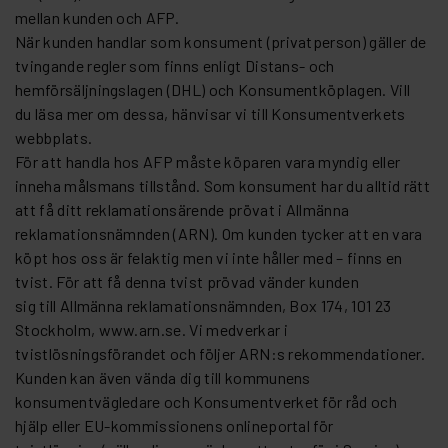
mellan kunden och AFP.
När kunden handlar som konsument (privatperson) gäller de
tvingande regler som finns enligt Distans- och
hemförsäljningslagen (DHL) och Konsumentköplagen. Vill
du läsa mer om dessa, hänvisar vi till Konsumentverkets
webbplats.
För att handla hos AFP måste köparen vara myndig eller
inneha målsmans tillstånd. Som konsument har du alltid rätt
att få ditt reklamationsärende prövat i Allmänna
reklamationsnämnden (ARN). Om kunden tycker att en vara
köpt hos oss är felaktig men vi inte håller med – finns en
tvist. För att få denna tvist prövad vänder kunden
sig till Allmänna reklamationsnämnden, Box 174, 101 23
Stockholm, www.arn.se. Vi medverkar i
tvistlösningsförandet och följer ARN:s rekommendationer.
Kunden kan även vända dig till kommunens
konsumentvägledare och Konsumentverket för råd och
hjälp eller EU-kommissionens onlineportal för