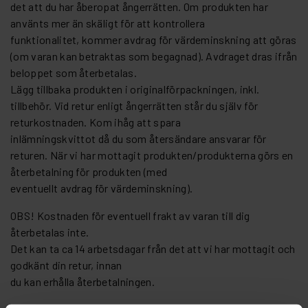
det att du har åberopat ångerrätten. Om produkten har
använts mer än skäligt för att kontrollera
funktionalitet, kommer avdrag för värdeminskning att göras
(om varan kan betraktas som begagnad). Avdraget dras ifrån
beloppet som återbetalas.
Lägg tillbaka produkten i originalförpackningen, inkl.
tillbehör. Vid retur enligt ångerrätten står du själv för
returkostnaden. Kom ihåg att spara
inlämningskvittot då du som återsändare ansvarar för
returen. När vi har mottagit produkten/produkterna görs en
återbetalning för produkten (med
eventuellt avdrag för värdeminskning).
OBS! Kostnaden för eventuell frakt av varan till dig
återbetalas inte.
Det kan ta ca 14 arbetsdagar från det att vi har mottagit och
godkänt din retur, innan
du kan erhålla återbetalningen.