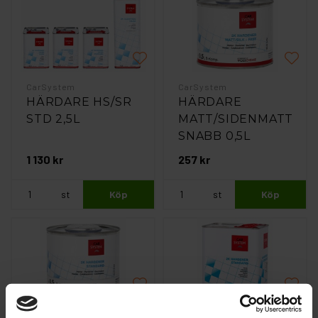
CarSystem
CarSystem
HÄRDARE HS/SR
HÄRDARE
STD 2,5L
MATT/SIDENMATT
SNABB 0,5L
1 130 kr
257 kr
st
Köp
st
Köp
CarSystem
CarSystem