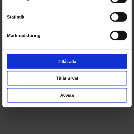
st
Köp
st
Köp
Statistik
Marknadsföring
CarSystem
HÄRDARE VÅTT I
Tillåt alla
VÅTT PLUS 0,6L
Tillåt urval
268 kr
Avvisa
st
Köp