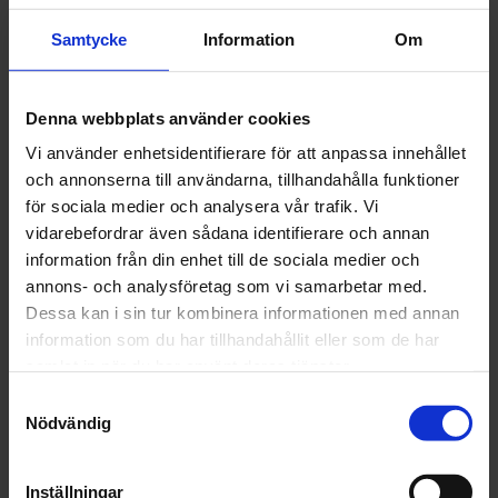
HÄRDARE UHS
HÄRDARE UHS
Samtycke
Information
Om
VOC420 STD 0,5L
VOC420 STD 2,5L
297 kr
1 273 kr
Denna webbplats använder cookies
Vi använder enhetsidentifierare för att anpassa innehållet
st
Köp
st
Köp
och annonserna till användarna, tillhandahålla funktioner
för sociala medier och analysera vår trafik. Vi
vidarebefordrar även sådana identifierare och annan
information från din enhet till de sociala medier och
annons- och analysföretag som vi samarbetar med.
Dessa kan i sin tur kombinera informationen med annan
information som du har tillhandahållit eller som de har
CarSystem
CarSystem
samlat in när du har använt deras tjänster.
HÄRDARE VOC
HÄRDARE VOC
420 EXPRESS
PREMIUM 2,5L
Samtyckesval
0,9L
Nödvändig
387 kr
1 221 kr
Inställningar