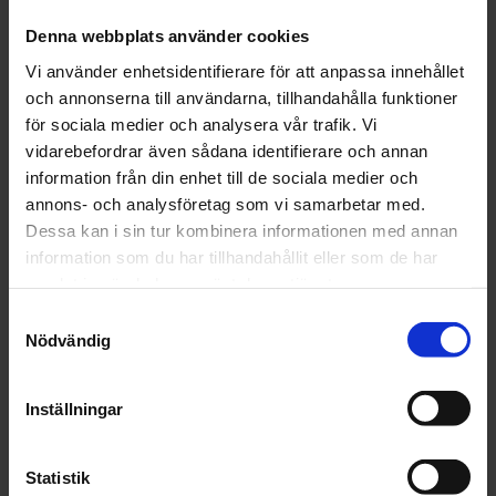
Denna webbplats använder cookies
Beskrivning
Vi använder enhetsidentifierare för att anpassa innehållet
och annonserna till användarna, tillhandahålla funktioner
för sociala medier och analysera vår trafik. Vi
Fråga om produkt
vidarebefordrar även sådana identifierare och annan
information från din enhet till de sociala medier och
Recensioner
annons- och analysföretag som vi samarbetar med.
Dessa kan i sin tur kombinera informationen med annan
information som du har tillhandahållit eller som de har
Relaterade produkter
samlat in när du har använt deras tjänster.
Samtyckesval
Nödvändig
Inställningar
Statistik
CarSystem