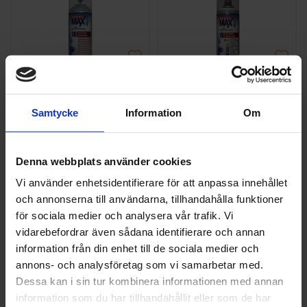
SprayMax
SprayMax
EPOXY PRIMER
FYLLPRIMER
Samtycke
Information
Om
1K RAPID
SHADE 1K SPRAY
SPRAYMAX 400ml
MAX 400ml
141 kr
162 kr
Denna webbplats använder cookies
Vi använder enhetsidentifierare för att anpassa innehållet
st
Köp
Läs mer
och annonserna till användarna, tillhandahålla funktioner
för sociala medier och analysera vår trafik. Vi
vidarebefordrar även sådana identifierare och annan
information från din enhet till de sociala medier och
annons- och analysföretag som vi samarbetar med.
Dessa kan i sin tur kombinera informationen med annan
information som du har tillhandahållit eller som de har
SprayMax