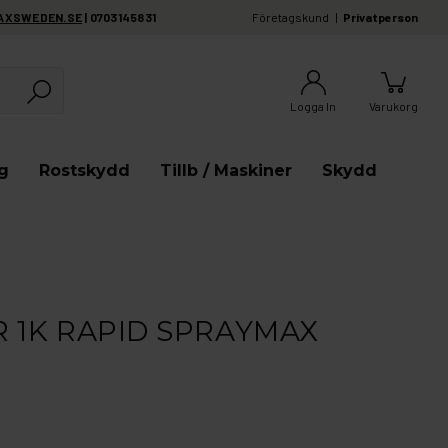
AXSWEDEN.SE
| 0703145831
Företagskund
Privatperson
Logga In
Varukorg
g
Rostskydd
Tillb / Maskiner
Skydd
 1K RAPID SPRAYMAX