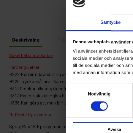
Samtycke
Beskrivning
Fråga om produkt
Recens
Denna webbplats använder 
Vi använder enhetsidentifierar
Säkerhetsdatablad>>
sociala medier och analysera 
till de sociala medier och a
Faroangivelser
med annan information som du 
H222 Extremt brandfarlig aerosol.
H229 Tryckbehållare: Kan sprängas vid uppvärmning.
Samtyckesval
H319 Orsakar allvarlig ögonirritation.
Nödvändig
H317 Kan orsaka allergisk hudreaktion.
H336 Kan göra att man blir dåsig eller omtöcknad.
1K Rapid Epoxygrund
Spray Max 1K Epoxygrund med utmärkt vidhäftning och korros
Avvisa