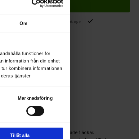
Lägg i varukorgen
ver 1500kr
Leverans inom 1-5 dagar
Om
andahålla funktioner för
n information från din enhet
 tur kombinera informationen
deras tjänster.
Marknadsföring
även för isolering av genomslipade fläckar.
Tillåt alla