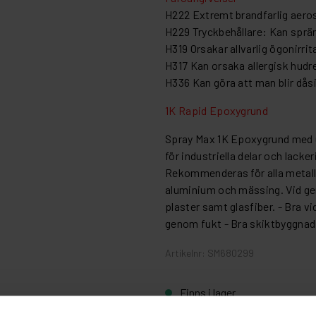
H222 Extremt brandfarlig aeros
H229 Tryckbehållare: Kan sprä
H319 Orsakar allvarlig ögonirrit
H317 Kan orsaka allergisk hudr
H336 Kan göra att man blir dås
1K Rapid Epoxygrund
Spray Max 1K Epoxygrund med
för industriella delar och lacke
Rekommenderas för alla metallyt
aluminium och mässing. Vid gen
plaster samt glasfiber. - Bra 
genom fukt - Bra skiktbyggnadse
Artikelnr: SM680299
Finns i lager