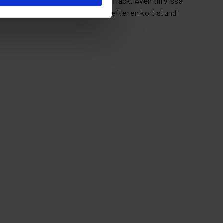
slipningar på både ny och gammal lack. Även till vissa
r - Bra tålighet - Går att slipa efter en kort stund