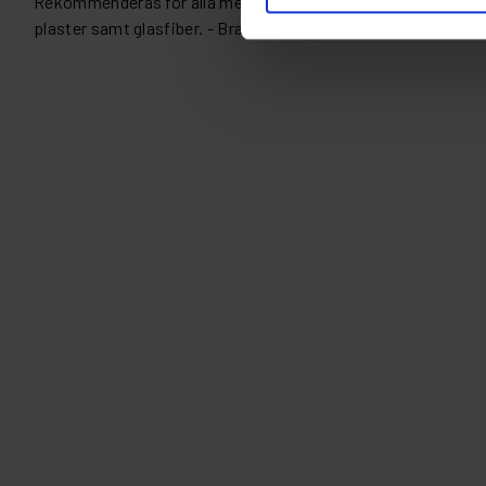
Rekommenderas för alla metallytor, till exempel stål ,rostfr
plaster samt glasfiber. - Bra vidhäftning - Enastående korro