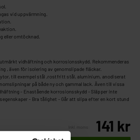
ol.
ngas vid uppvärmning.
ation.
eaktion.
ig eller omtöcknad.
 utmärkt vidhäftning och korrosionsskydd. Rekommenderas
ring , även för isolering av genomslipade fläckar.
or, till exempel stål ,rostfritt stål, aluminium, anodiserat
omslipningar på både ny och gammal lack. Även till vissa
vidhäftning - Enastående korrosionsskydd - Släpper inte
genskaper - Bra tålighet - Går att slipa efter en kort stund
141 kr
Inkl. moms: