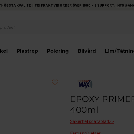
HÖGSTA KVALITE | FRI FRAKT VID ORDER ÖVER 1500:- | SUPPORT:
INFO@AM
kel
Plastrep
Polering
Bilvård
Lim/Tätnin
EPOXY PRIMER
400ml
Säkerhetsdatablad>>
Faroangivelser