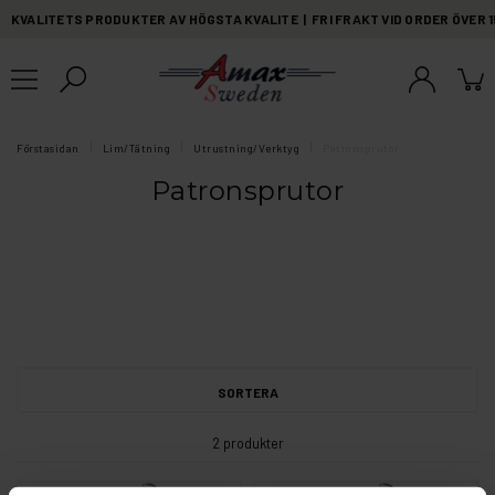
KVALITETS PRODUKTER AV HÖGSTA KVALITE | FRI FRAKT VID ORDER ÖVER 
Förstasidan
Lim/Tätning
Utrustning/Verktyg
Patronsprutor
Patronsprutor
SORTERA
2 produkter