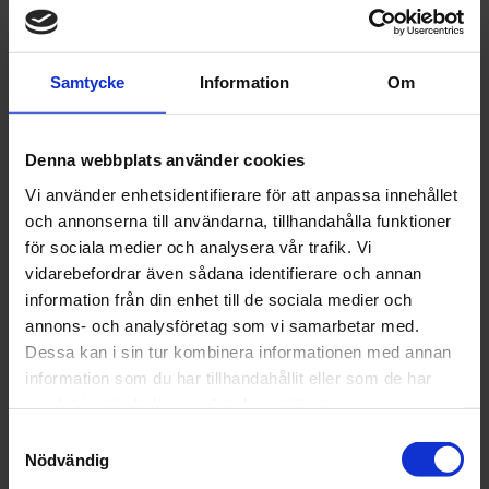
Samtycke
Information
Om
CarSystem
CarSystem
Patronspruta
Patronspruta
Denna webbplats använder cookies
Fogpistol Uniflex
Fogpistol Uniflex
Vi använder enhetsidentifierare för att anpassa innehållet
Classic STD 310ml
Top 310ml
och annonserna till användarna, tillhandahålla funktioner
165 kr
404 kr
för sociala medier och analysera vår trafik. Vi
vidarebefordrar även sådana identifierare och annan
st
Köp
st
Köp
information från din enhet till de sociala medier och
annons- och analysföretag som vi samarbetar med.
Dessa kan i sin tur kombinera informationen med annan
information som du har tillhandahållit eller som de har
samlat in när du har använt deras tjänster.
Samtyckesval
Nödvändig