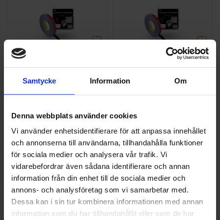
3M
3M
Dubbelhäftande
Dubbelhäftande
Samtycke
Information
Om
Tejp 3M PT1100
Tejp 3M PT1100
Acrylic Plus 12mm
Acrylic Plus 19mm
x 20m
x 20m
782 kr
1 237 kr
Denna webbplats använder cookies
Vi använder enhetsidentifierare för att anpassa innehållet
st
Köp
st
Köp
och annonserna till användarna, tillhandahålla funktioner
för sociala medier och analysera vår trafik. Vi
vidarebefordrar även sådana identifierare och annan
information från din enhet till de sociala medier och
annons- och analysföretag som vi samarbetar med.
Dessa kan i sin tur kombinera informationen med annan
information som du har tillhandahållit eller som de har
3M
3M