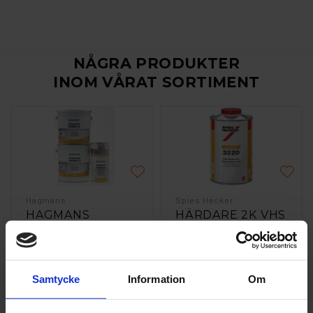
NÅGRA PRODUKTER
INOM VÅRAT SORTIMENT
Hagmans
Spies Hecker
HAGMANS
HÄRDARE 2K VHS
STÅLPLAST CA
SPIES HECKER 1L
EPOXYPRIMER
10LIT
2 589 kr
496 kr
Samtycke
Information
Om
st
Köp
Läs mer