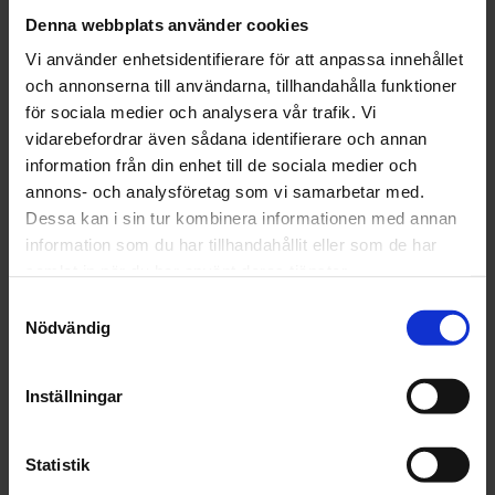
Denna webbplats använder cookies
Vi använder enhetsidentifierare för att anpassa innehållet
och annonserna till användarna, tillhandahålla funktioner
för sociala medier och analysera vår trafik. Vi
NÅGRA AV VÅRA POPULÄRASTE
vidarebefordrar även sådana identifierare och annan
VARUMÄRKEN
information från din enhet till de sociala medier och
annons- och analysföretag som vi samarbetar med.
Dessa kan i sin tur kombinera informationen med annan
information som du har tillhandahållit eller som de har
samlat in när du har använt deras tjänster.
Samtyckesval
Nödvändig
Inställningar
Statistik