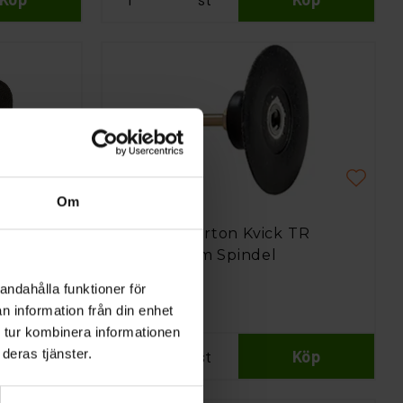
Om
Norton
Hållare Norton Kvick TR
25mm 6mm Spindel
andahålla funktioner för
266 kr
n information från din enhet
 tur kombinera informationen
Köp
st
Köp
deras tjänster.