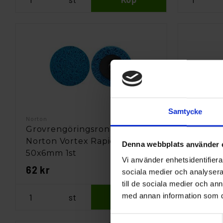
Samtycke
Norton
Norton
Grovrengöringsrondell
Grovren
Norton Vortex Rapid TR
Norton 
Denna webbplats använder 
50x6mm 1st
75x6mm
Vi använder enhetsidentifierar
62 kr
93 kr
sociala medier och analysera 
till de sociala medier och a
st
Köp
med annan information som du 
Samtyckesval