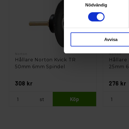
Nödvändig
Avvisa
Norton
Norton
Hållare Norton Kvick TR
Hållare
50mm 6mm Spindel
25mm 6
308 kr
276 kr
st
Köp