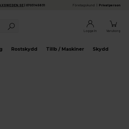
AXSWEDEN.SE
| 0703145831
Företagskund
Privatperson
Logga In
Varukorg
g
Rostskydd
Tillb / Maskiner
Skydd