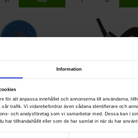
Information
Norton
göringsrondell
Hållare Kapskivor
Vortex Rapid TR
cookies
 1st
e för att anpassa innehållet och annonserna till användarna, tillh
311 kr
vår trafik. Vi vidarebefordrar även sådana identifierare och anna
nnons- och analysföretag som vi samarbetar med. Dessa kan i sin
st
Köp
st
har tillhandahållit eller som de har samlat in när du har använt 