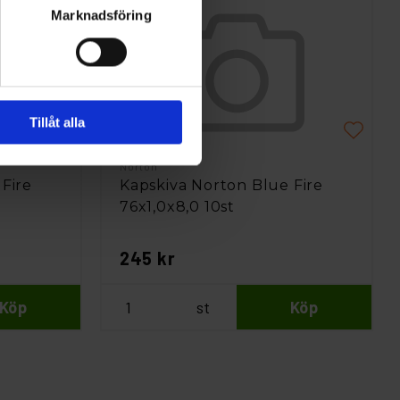
Marknadsföring
Tillåt alla
Norton
Fire
Kapskiva Norton Blue Fire
76x1,0x8,0 10st
245 kr
Köp
st
Köp