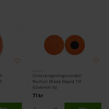
Norton
ll
Grovrengöringsrondell
R
Norton Blaze Rapid TR
50x6mm 1st
71 kr
Köp
st
Köp