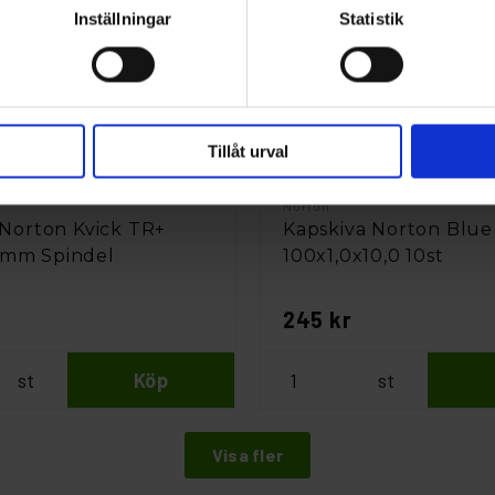
Inställningar
Statistik
Tillåt urval
Norton
 Norton Kvick TR+
Kapskiva Norton Blue 
mm Spindel
100x1,0x10,0 10st
245 kr
st
Köp
st
Visa fler