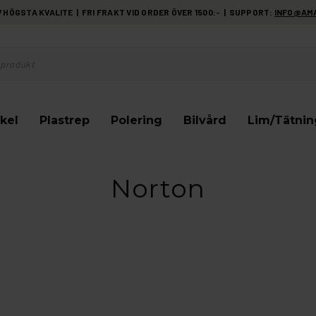
HÖGSTA KVALITE | FRI FRAKT VID ORDER ÖVER 1500:- | SUPPORT:
INFO@AM
kel
Plastrep
Polering
Bilvård
Lim/Tätnin
Norton