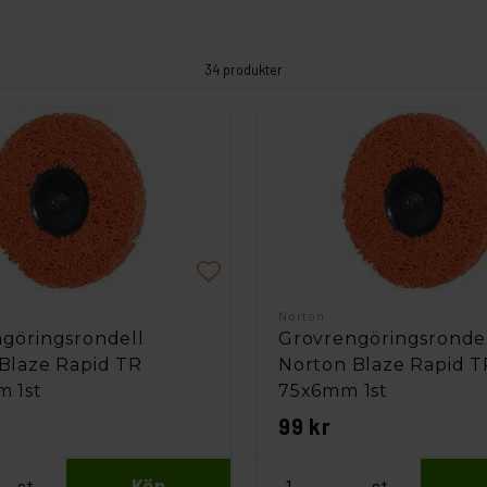
34 produkter
Norton
göringsrondell
Grovrengöringsronde
Blaze Rapid TR
Norton Blaze Rapid T
 1st
75x6mm 1st
99 kr
st
Köp
st