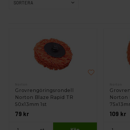
SORTERA
Norton
Norton
Grovrengöringsrondell
Grovren
Norton Blaze Rapid TR
Norton 
50x13mm 1st
75x13mm
79 kr
109 kr
st
Köp