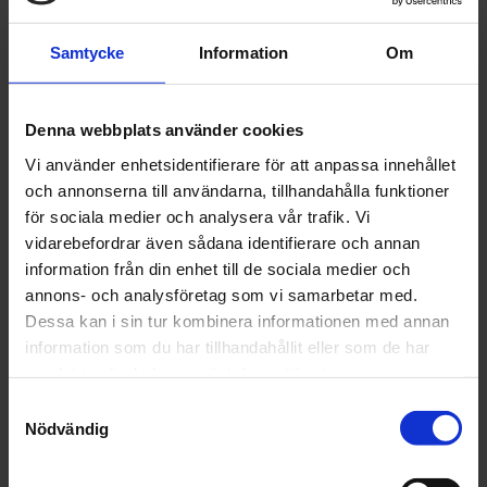
245 kr
Inkl. moms:
Samtycke
Information
Om
Lägg i varukorgen
Fri frakt över 1500kr
Denna webbplats använder cookies
Leverans inom 1-5 dagar
Vi använder enhetsidentifierare för att anpassa innehållet
och annonserna till användarna, tillhandahålla funktioner
för sociala medier och analysera vår trafik. Vi
vidarebefordrar även sådana identifierare och annan
Beskrivning
information från din enhet till de sociala medier och
annons- och analysföretag som vi samarbetar med.
Fråga om produkt
Dessa kan i sin tur kombinera informationen med annan
information som du har tillhandahållit eller som de har
Recensioner
samlat in när du har använt deras tjänster.
Samtyckesval
Nödvändig
Relaterade produkter