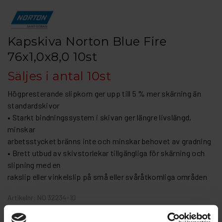
Kapskiva Norton Blue Fire
76x1,0x8,0 10st
Säljes i antal 10st
Högpresterande slipkorn ger upp till 5 % mer skärning än
standardskivor
• Starkt bindningssystem i skivan ger längre livslängd,
minskar
arbetsstycket bränns inte och minskar behovet av gradning
• Brett utbud av skivstorlekar tillgängliga för skärning och
slipning med en
rakslip eller vinkelslip på små eller svåråtkomliga områden
Artikelnr: NO 32234-10
Finns i lager