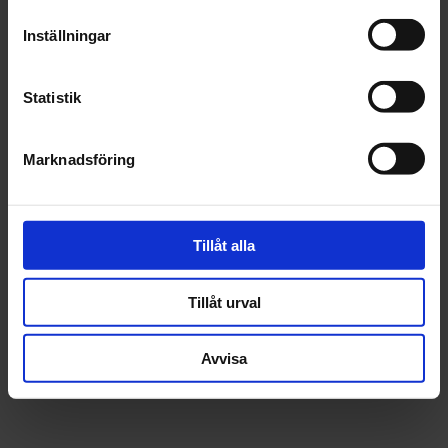
Inställningar
Lägg i varukorgen
Statistik
Fri frakt över 1500kr
Leverans inom 1-5 dagar
Marknadsföring
Beskrivning
Tillåt alla
Fråga om produkt
Tillåt urval
Recensioner
Avvisa