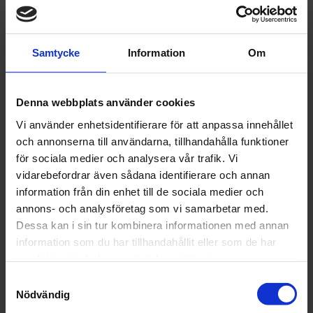
lufttorkning vid 20 °.
Användingsområde:
Samtycke
Information
Om
2K Air plus filler är ett universellt tillämplig 2K-VOC filler och
kan användas utan problem på följande ytor:
- Stål
Denna webbplats använder cookies
- OEM-grundfärg
- KTL-grundfärg
Vi använder enhetsidentifierare för att anpassa innehållet
- Polyester spackel
och annonserna till användarna, tillhandahålla funktioner
- GFK
för sociala medier och analysera vår trafik. Vi
vidarebefordrar även sådana identifierare och annan
Torktider:
information från din enhet till de sociala medier och
20 °C 2,5 - 3 timmar
annons- och analysföretag som vi samarbetar med.
60 °C 15 - 20 min
Dessa kan i sin tur kombinera informationen med annan
Infraröd torkning: 12-15 min
information som du har tillhandahållit eller som de har
samlat in när du har använt deras tjänster.
Artikelnr: CS152580
Samtyckesval
Finns i lager
Nödvändig
376 kr
Inkl. moms: