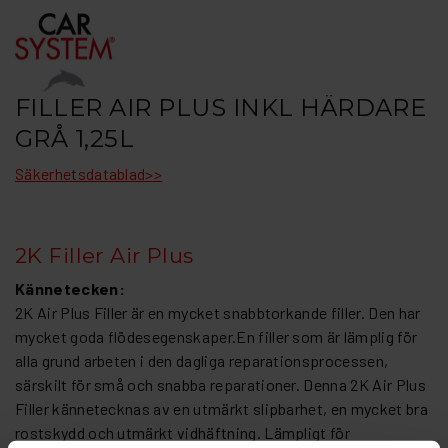
FILLER AIR PLUS INKL HÄRDARE
GRÅ 1,25L
Säkerhetsdatablad>>
2K Filler Air Plus
Kännetecken:
2K Air Plus Filler är en mycket snabbtorkande filler. Den har
mycket goda flödesegenskaper.En filler som är lämplig för
alla grund arbeten i den dagliga reparationsprocessen,
särskilt för små och snabba reparationer. Denna 2K Air Plus
Filler kännetecknas av en utmärkt slipbarhet, en mycket bra
rostskydd och utmärkt vidhäftning. Lämpligt för