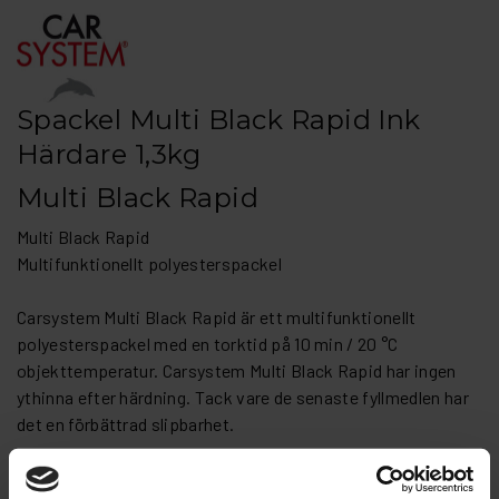
Spackel Multi Black Rapid Ink
Härdare 1,3kg
Multi Black Rapid
Multi Black Rapid
Multifunktionellt polyesterspackel
Carsystem Multi Black Rapid är ett multifunktionellt
polyesterspackel med en torktid på 10 min / 20 °C
objekttemperatur. Carsystem Multi Black Rapid har ingen
ythinna efter härdning. Tack vare de senaste fyllmedlen har
det en förbättrad slipbarhet.
BESKRIVNING