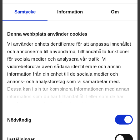
Multifunktionellt polyesterspackel
Universellt spackel
Samtycke
Information
Om
Färg: Svart
Torktid: 10 min / 20 °C objekttemperatur
Denna webbplats använder cookies
ANVÄNDNINGSOMRÅDE
Vi använder enhetsidentifierare för att anpassa innehållet
För utfyllnad av små till djupa ojämnheter, bucklor och repor
och annonserna till användarna, tillhandahålla funktioner
för sociala medier och analysera vår trafik. Vi
FÖRDEL
vidarebefordrar även sådana identifierare och annan
Mångsidig vidhäftning
information från din enhet till de sociala medier och
Ingen ythinna efter härdning
annons- och analysföretag som vi samarbetar med.
Inget kontrollpulver behövs tack vare den mörka nyansen
Dessa kan i sin tur kombinera informationen med annan
information som du har tillhandahållit eller som de har
Artikelnr: CS159755
samlat in när du har använt deras tjänster.
Finns i lager
282 kr
Samtyckesval
Inkl. moms:
Nödvändig
Lägg i varukorgen
Inställningar