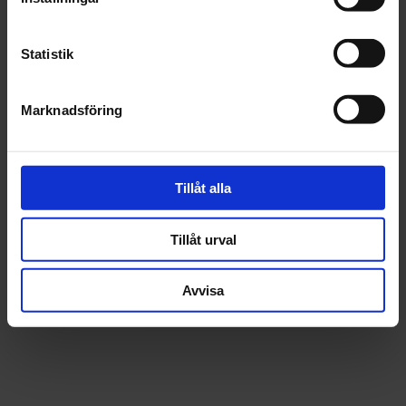
Fri frakt över 1500kr
Leverans inom 1-5 dagar
Statistik
Marknadsföring
Beskrivning
Fråga om produkt
Tillåt alla
Recensioner
Tillåt urval
Avvisa