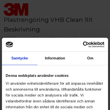
Plastrengöring VHB Clean 1lit
Beskrivning
VHB Cleaner rengöringsmedel, isopropanol
Användningsområde: Utmärkt för rengöring vid t ex
plastreparationer
Samtycke
Information
Om
Artikelnr: 3M VHB CLEAN
Finns i lager
Denna webbplats använder cookies
280 kr
Inkl. moms:
Vi använder enhetsidentifierare för att anpassa innehållet
och annonserna till användarna, tillhandahålla funktioner
Lägg i varukorgen
för sociala medier och analysera vår trafik. Vi
vidarebefordrar även sådana identifierare och annan
Fri frakt över 1500kr
information från din enhet till de sociala medier och