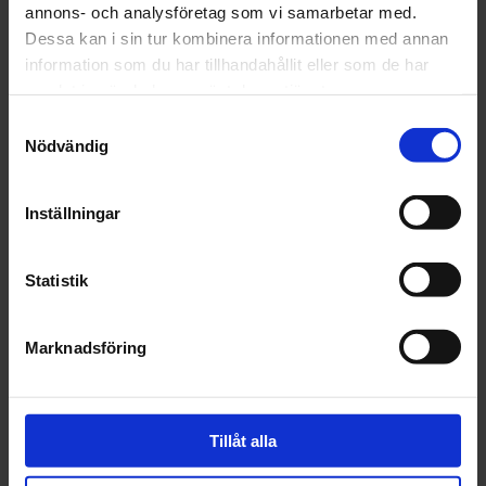
Leverans inom 1-5 dagar
annons- och analysföretag som vi samarbetar med.
Dessa kan i sin tur kombinera informationen med annan
information som du har tillhandahållit eller som de har
samlat in när du har använt deras tjänster.
Beskrivning
Samtyckesval
Nödvändig
Fråga om produkt
Inställningar
Recensioner
Statistik
Marknadsföring
Tillåt alla