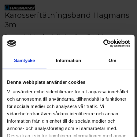
Karosseritätningsband Hagmans
3m
Karosseritätningsband vilket används för tätning av
plåtskarvar mellan nitade och skruvade karosseridetaljer.
Artikelnr: HA11550
Samtycke
Information
Om
Finns i lager
117 kr
Inkl. moms:
Denna webbplats använder cookies
Lägg i varukorgen
Vi använder enhetsidentifierare för att anpassa innehållet
och annonserna till användarna, tillhandahålla funktioner
Fri frakt över 1500kr
för sociala medier och analysera vår trafik. Vi
Leverans inom 1-5 dagar
vidarebefordrar även sådana identifierare och annan
information från din enhet till de sociala medier och
annons- och analysföretag som vi samarbetar med.
Dessa kan i sin tur kombinera informationen med annan