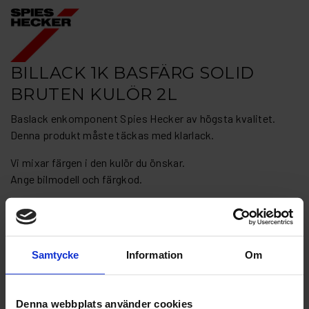
BILLACK 1K BASFÄRG SOLID
BRUTEN KULÖR 2L
Baslack enkomponent Spies Hecker av högsta kvalitet.
Denna produkt måste täckas med klarlack.
Vi mixar färgen i den kulör du önskar.
Ange bilmodell och färgkod.
Blandningsförhållande: 60% med Spies Hecker 3364
förtunning.
Artikelnr: SH293-2S
Samtycke
Information
Om
Bilmärke
Denna webbplats använder cookies