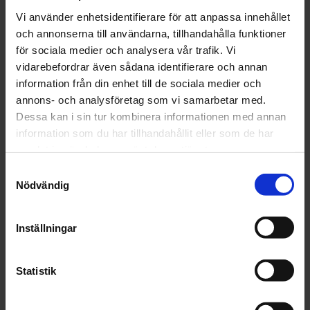
Vi använder enhetsidentifierare för att anpassa innehållet
Färgkod
och annonserna till användarna, tillhandahålla funktioner
för sociala medier och analysera vår trafik. Vi
vidarebefordrar även sådana identifierare och annan
Finns i lager
information från din enhet till de sociala medier och
2 393 kr
Inkl. moms:
annons- och analysföretag som vi samarbetar med.
Dessa kan i sin tur kombinera informationen med annan
Lägg i varukorgen
information som du har tillhandahållit eller som de har
samlat in när du har använt deras tjänster.
Fri frakt över 1500kr
Samtyckesval
Leverans inom 1-5 dagar
Nödvändig
Inställningar
Beskrivning
Statistik
Fråga om produkt