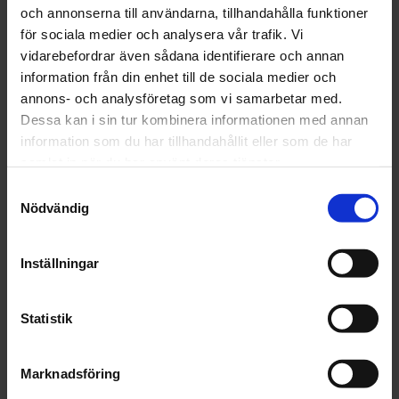
Artikelnr: CS124124
och annonserna till användarna, tillhandahålla funktioner
för sociala medier och analysera vår trafik. Vi
Finns i lager
92 kr
vidarebefordrar även sådana identifierare och annan
Inkl. moms:
information från din enhet till de sociala medier och
annons- och analysföretag som vi samarbetar med.
Lägg i varukorgen
Dessa kan i sin tur kombinera informationen med annan
information som du har tillhandahållit eller som de har
Fri frakt över 1500kr
samlat in när du har använt deras tjänster.
Leverans inom 1-5 dagar
Samtyckesval
Nödvändig
Beskrivning
Inställningar
Fråga om produkt
Statistik
Recensioner
Marknadsföring