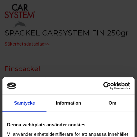
SPACKEL CARSYSTEM FIN 250gr
Säkerhetsdatablad>>
Finspackel
Användningsområde:
För att fylla ev porer och ojämna områden som finns kvar i
spacklet. Ger en fin yta utan porer.
Samtycke
Information
Om
Kännetecken:
CS fin spackel är ett specialutvecklat 2K polyesterspackel
för att uppfylla högsta krav på kvalitet med förstklassiga
Denna webbplats använder cookies
porfria ytor, Optimalt för lackeraren.
Vi använder enhetsidentifierare för att anpassa innehållet