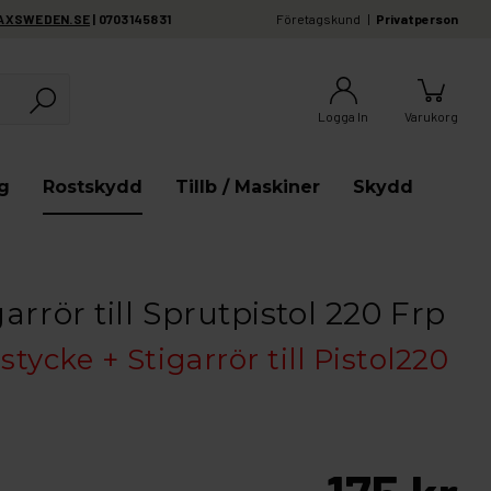
AXSWEDEN.SE
| 0703145831
Företagskund
Privatperson
Logga In
Varukorg
g
Rostskydd
Tillb / Maskiner
Skydd
rrör till Sprutpistol 220 Frp
ycke + Stigarrör till Pistol220