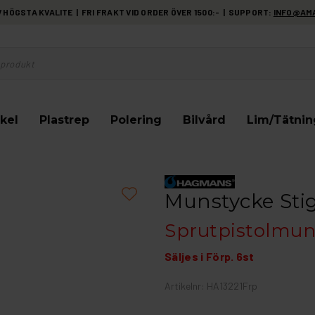
HÖGSTA KVALITE | FRI FRAKT VID ORDER ÖVER 1500:- | SUPPORT:
INFO@AM
kel
Plastrep
Polering
Bilvård
Lim/Tätnin
Munstycke Stiga
Sprutpistolmunst
Säljes i Förp. 6st
Artikelnr: HA13221Frp