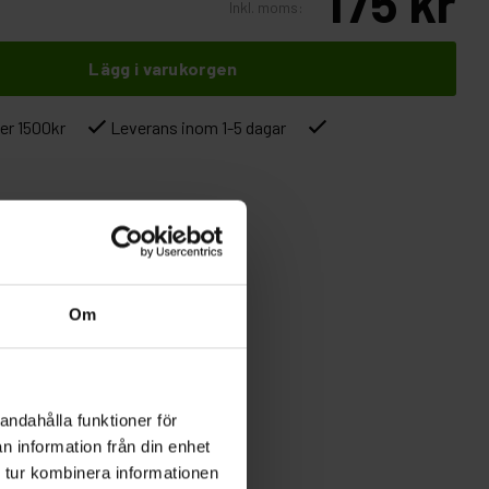
175 kr
Inkl. moms:
Lägg i varukorgen
ver 1500kr
Leverans inom 1-5 dagar
Om
andahålla funktioner för
n information från din enhet
 tur kombinera informationen