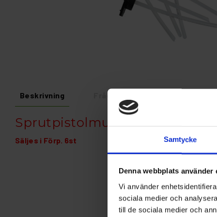
Beskrivning
Fråga om produkt
Recens
Sprutpistolmunstycke + Stigarrö
Samtycke
Säljes i Förp. 6st
Denna webbplats använder 
Vi använder enhetsidentifierar
sociala medier och analysera 
till de sociala medier och a