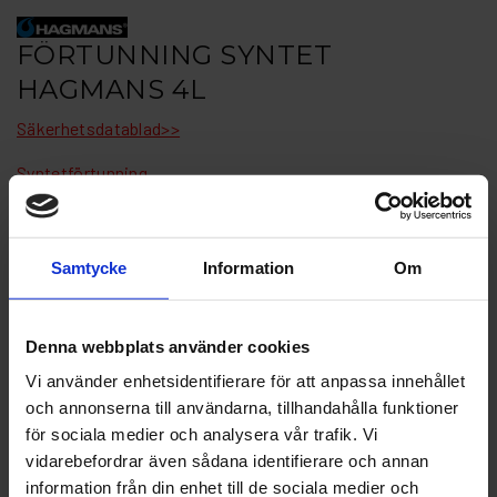
FÖRTUNNING SYNTET
HAGMANS 4L
Säkerhetsdatablad>>
Syntetförtunning
Normalsnabb syntetisk förtunning lämplig till olika
användningsområden inom bilbranschen och som förtunning
för alkydbaserade färger och lacker.
Samtycke
Information
Om
Artikelnr: HA23822
Finns i lager
Denna webbplats använder cookies
421 kr
Inkl. moms:
Vi använder enhetsidentifierare för att anpassa innehållet
och annonserna till användarna, tillhandahålla funktioner
Lägg i varukorgen
för sociala medier och analysera vår trafik. Vi
vidarebefordrar även sådana identifierare och annan
Fri frakt över 1500kr
information från din enhet till de sociala medier och