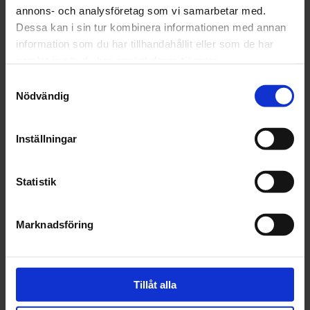
Leverans inom 1-5 dagar
annons- och analysföretag som vi samarbetar med.
Dessa kan i sin tur kombinera informationen med annan
information som du har tillhandahållit eller som de har
samlat in när du har använt deras tjänster.
Beskrivning
Samtyckesval
Nödvändig
Fråga om produkt
Inställningar
Recensioner
Statistik
Marknadsföring
Tillåt alla