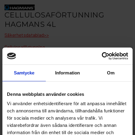
CELLULOSAFÖRTUNNING
HAGMANS 4L
Säkerhetsdatablad>>
Cellulosaförtunning
Snabbförtunning för Stålplast Primer CA för mindre ytor.
Även lämplig som snabbförtunning för epoxi- och
akrylbaserade färger och lacker.
Samtycke
Information
Om
Artikelnr: HA23882
Finns i lager
Denna webbplats använder cookies
421 kr
Inkl. moms:
Vi använder enhetsidentifierare för att anpassa innehållet
och annonserna till användarna, tillhandahålla funktioner
Lägg i varukorgen
för sociala medier och analysera vår trafik. Vi
vidarebefordrar även sådana identifierare och annan
Fri frakt över 1500kr
information från din enhet till de sociala medier och