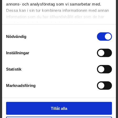
Leverans inom 1-5 dagar
annons- och analysföretag som vi samarbetar med.
Dessa kan i sin tur kombinera informationen med annan
information som du har tillhandahållit eller som de har
samlat in när du har använt deras tjänster.
Beskrivning
Samtyckesval
Nödvändig
Fråga om produkt
Inställningar
Recensioner
Statistik
Marknadsföring
Tillåt alla