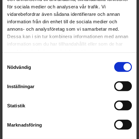
Finns i lager
för sociala medier och analysera vår trafik. Vi
327 kr
Inkl. moms:
vidarebefordrar även sådana identifierare och annan
information från din enhet till de sociala medier och
Lägg i varukorgen
annons- och analysföretag som vi samarbetar med.
Dessa kan i sin tur kombinera informationen med annan
Fri frakt över 1500kr
information som du har tillhandahållit eller som de har
samlat in när du har använt deras tjänster.
Leverans inom 1-5 dagar
Samtyckesval
Nödvändig
Beskrivning
Inställningar
Fråga om produkt
Statistik
Recensioner
Marknadsföring