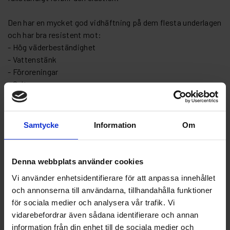
Den har en mycket god vidhäftning på dem flesta underlagen
och har bra resistent mot:
- Hög väderbeständighet
- Vattenstänk
- Föroreningar
- Salt
KS - 3000 Plus är lämplig för följande områden:
- Främre och bakre plåt
Samtycke
Information
Om
- Dörrtröskel
- Bilkarosser PKW, LKW och Bussar
Denna webbplats använder cookies
Vi använder enhetsidentifierare för att anpassa innehållet
KS - 3000 Plus har följande tillämpningsområden:
och annonserna till användarna, tillhandahålla funktioner
- Perfekt stenskottsskydd och korrosionsskydd
för sociala medier och analysera vår trafik. Vi
- Ljudabsorberande
vidarebefordrar även sådana identifierare och annan
-Överlackeringsbar utan primer
information från din enhet till de sociala medier och