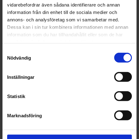
vidarebefordrar även sådana identifierare och annan
Lägg i varukorgen
information från din enhet till de sociala medier och
annons- och analysföretag som vi samarbetar med.
Fri frakt över 1500kr
Dessa kan i sin tur kombinera informationen med annan
Leverans inom 1-5 dagar
information som du har tillhandahållit eller som de har
samlat in när du har använt deras tjänster.
Samtyckesval
Nödvändig
Beskrivning
Inställningar
Fråga om produkt
Recensioner
Statistik
Marknadsföring