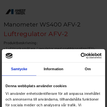
Manometer WS400 AFV-2
Luftregulator AFV-2
Produktbeskrivning:
• Lufttrycksmätare / regulator med snabbkoppling (EU-
standard)
• Förkromad mässingskropp
• Förkromat måttfodral
Samtycke
Information
Om
• Kontrollområde 0-6 bar
• Glaskåpa
Denna webbplats använder cookies
Artikelnr: IW-14378630
Vi använder enhetsidentifierare för att anpassa innehållet
Finns i lager
1 561 kr
och annonserna till användarna, tillhandahålla funktioner
Inkl. moms:
för sociala medier och analysera vår trafik. Vi