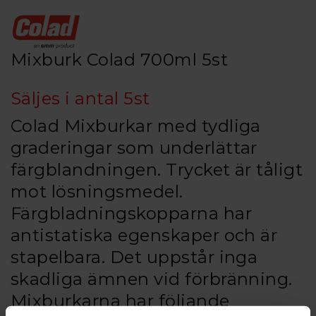
Mixburk Colad 700ml 5st
Säljes i antal 5st
Colad Mixburkar med tydliga
graderingar som underlättar
färgblandningen. Trycket är tåligt
mot lösningsmedel.
Färgbladningskopparna har
antistatiska egenskaper och är
stapelbara. Det uppstår inga
skadliga ämnen vid förbränning.
Mixburkarna har följande