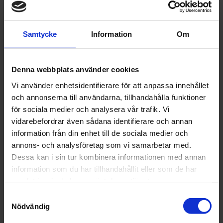
egenskaper:
- ren, smidig och transparent, -
Samtycke
Information
Om
tryckt med
blandningsförhållanden: 2:1, 3:1,
4:1, 5:1 - mycket stabil, - enkla att
Denna webbplats använder cookies
hälla ur! - enkla att förvara... och
Vi använder enhetsidentifierare för att anpassa innehållet
och annonserna till användarna, tillhandahålla funktioner
kassera, - den klara plasten är inte
för sociala medier och analysera vår trafik. Vi
giftig, - har antistatiska
vidarebefordrar även sådana identifierare och annan
egenskaper, - förbränning av
information från din enhet till de sociala medier och
annons- och analysföretag som vi samarbetar med.
plasten resulterar inte i farliga
Dessa kan i sin tur kombinera informationen med annan
gaser
information som du har tillhandahållit eller som de har
samlat in när du har använt deras tjänster.
Artikelnr: COL 7-9370300-5
Samtyckesval
Finns i lager
Nödvändig
22 kr
Inkl. moms: