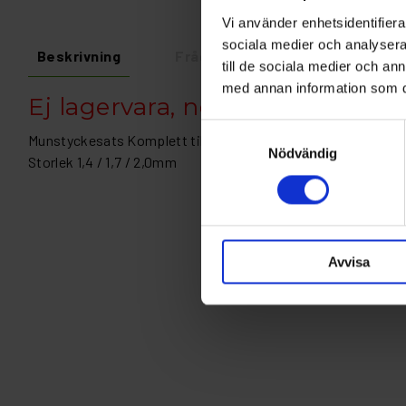
Vi använder enhetsidentifierar
sociala medier och analysera 
Beskrivning
Fråga om produkt
Recens
till de sociala medier och a
med annan information som du 
Ej lagervara, normal leveransti
Samtyckesval
Munstyckesats Komplett till Protek 2600
Nödvändig
Storlek 1,4 / 1,7 / 2,0mm
Avvisa