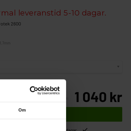
rmal leveranstid 5-10 dagar.
rotek 2600
 1,7mm
1 040 kr
Inkl. moms:
Om
Lägg i varukorgen
ver 1500kr
Leverans inom 1-5 dagar