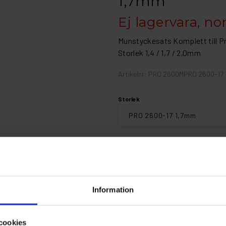
1,7mm
Ej lagervara, no
Munstyckesats Komplett till P
Storlek 1,4 / 1,7 / 2,0mm
Artikelnr: PRO 2600MPRO 2600-17
Storlek
Beställningsvara
Information
cookies
Fri frakt ö