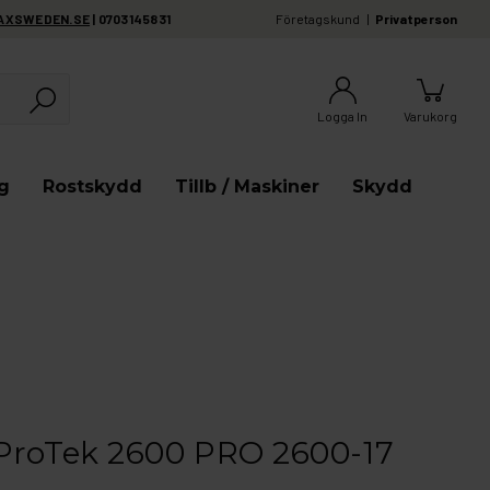
AXSWEDEN.SE
| 0703145831
Företagskund
Privatperson
Logga In
Varukorg
g
Rostskydd
Tillb / Maskiner
Skydd
ProTek 2600 PRO 2600-17