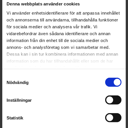
Denna webbplats använder cookies
Storlek
Vi använder enhetsidentifierare för att anpassa innehållet
och annonserna till användarna, tillhandahålla funktioner
för sociala medier och analysera vår trafik. Vi
vidarebefordrar även sådana identifierare och annan
information från din enhet till de sociala medier och
Beställningsvara
annons- och analysföretag som vi samarbetar med.
1 082 kr
Inkl. moms:
Dessa kan i sin tur kombinera informationen med annan
information som du har tillhandahållit eller som de har
Lägg i varukorgen
samlat in när du har använt deras tjänster.
Samtyckesval
Fri frakt över 1500kr
Nödvändig
Leverans inom 1-5 dagar
Inställningar
Beskrivning
Statistik