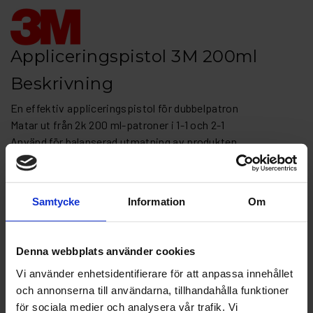
Appliceringspistol 3M 200ml
Beskrivning
En effektiv appliceringspistol för dubbelpatron
Matar ut från 2k 200 ml-patroner i 1-1 och 2-1
Använd för balanserad utmatning av produkten
Manuell applicering
Använd vår praktiska 3M™ Manual Gun för dubbelpatroner
som korrekt blandar två komponenter med lim till rätt
Samtycke
Information
Om
konsistens och applicerar materialet direkt på
arbetsstycket
Denna webbplats använder cookies
Artikelnr: 3M 08571
Vi använder enhetsidentifierare för att anpassa innehållet
Finns i lager
1 363 kr
och annonserna till användarna, tillhandahålla funktioner
Inkl. moms:
för sociala medier och analysera vår trafik. Vi