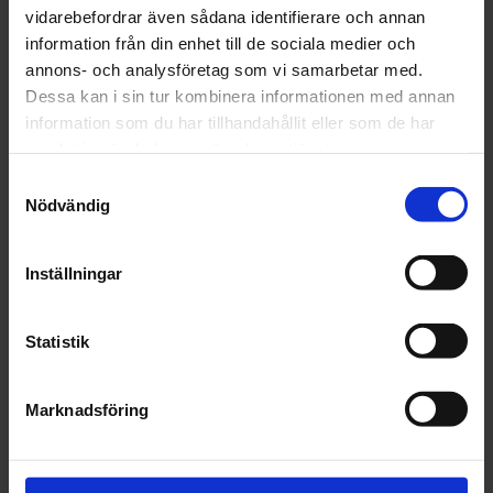
vidarebefordrar även sådana identifierare och annan
Lägg i varukorgen
information från din enhet till de sociala medier och
annons- och analysföretag som vi samarbetar med.
Fri frakt över 1500kr
Dessa kan i sin tur kombinera informationen med annan
Leverans inom 1-5 dagar
information som du har tillhandahållit eller som de har
samlat in när du har använt deras tjänster.
Samtyckesval
Nödvändig
Beskrivning
Inställningar
Fråga om produkt
Recensioner
Statistik
Marknadsföring