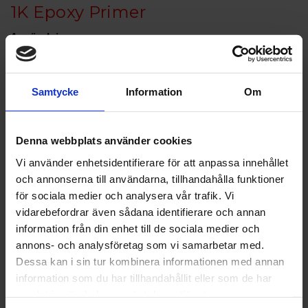
1K Epoxy Primer
Användning:
1K Epoxi Primer är en universell 1K Primer med utmärkt
vidhäftning och korrosionsskydd på stålpanel, galvaniserat
stålplåt, aluminium och anodiserade aluminiumytor. För
Samtycke
Information
Om
optimal förberedelse av det skadade området skall ytan
rengöras, på metallytor med en silikonborttagare. För bästa
resultat rekommenderar vi att använda en 2K filler efter
Denna webbplats använder cookies
torkning av Epoxy primer, om den används som en primer.
Vi använder enhetsidentifierare för att anpassa innehållet
Om epoxiprimer applicerades i tjockare skikt, kan den
och annonserna till användarna, tillhandahålla funktioner
målas vått i vått med vatten-baserade eller
för sociala medier och analysera vår trafik. Vi
lösningsmedelsbaserade beläggningssystem.
vidarebefordrar även sådana identifierare och annan
information från din enhet till de sociala medier och
Kännetecken:
annons- och analysföretag som vi samarbetar med.
Epoxigrundfärg finner sin tillämpning i fläck reparationer
Dessa kan i sin tur kombinera informationen med annan
och partiell målning 1K epoxiprimer kännetecknas av sin
information som du har tillhandahållit eller som de har
snabba torkning, goda prestanda, perfekt isolering mot
samlat in när du har använt deras tjänster.
fukt, utmärkt vidhäftning till de flesta underlag och bästa