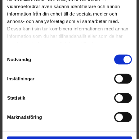
vidarebefordrar även sådana identifierare och annan
Lägg i varukorgen
information från din enhet till de sociala medier och
annons- och analysföretag som vi samarbetar med.
Fri frakt över 1500kr
Dessa kan i sin tur kombinera informationen med annan
Leverans inom 1-5 dagar
information som du har tillhandahållit eller som de har
samlat in när du har använt deras tjänster.
Samtyckesval
Nödvändig
Beskrivning
Inställningar
Fråga om produkt
Recensioner
Statistik
Marknadsföring