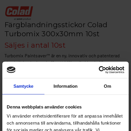
Färgblandningsstickor Colad
Turbomix 300x30mm 10st
Säljes i antal 10st
Turbomix Paintsaver™ är en ny, innovativ och patenterad
blandsticka designade för att hjälpa dig blanda färgen
snabbare och samtidigt spara färg. Enkel att använda tack
vare ergonomisk grepp, förbättrad z-formad design med
unikt utformade hål för en snabbare blandning vilket
Samtycke
Information
Om
resulterar en tidsbesparing på 30% vid blandning av färg
(nästan 40% vid blandning av metallicfärger).
Denna webbplats använder cookies
Artikelnr: COL 7-9520200-10
Vi använder enhetsidentifierare för att anpassa innehållet
Finns i lager
och annonserna till användarna, tillhandahålla funktioner
28 kr
Inkl. moms:
för sociala medier och analysera vår trafik. Vi