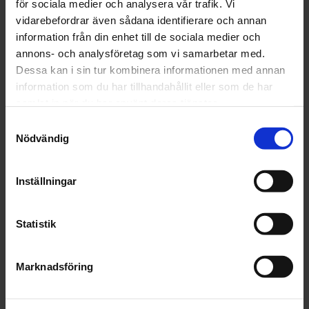
252 kr
för sociala medier och analysera vår trafik. Vi
vidarebefordrar även sådana identifierare och annan
information från din enhet till de sociala medier och
Lägg i varukorgen
annons- och analysföretag som vi samarbetar med.
Dessa kan i sin tur kombinera informationen med annan
Fri frakt över 1500kr
information som du har tillhandahållit eller som de har
Leverans inom 1-5 dagar
samlat in när du har använt deras tjänster.
Samtyckesval
Nödvändig
Beskrivning
Inställningar
Fråga om produkt
Statistik
Recensioner
Marknadsföring