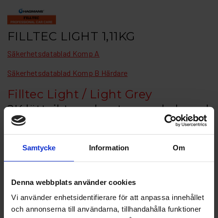
FILLTEC LIGHT 1,11KG
Säkerhetsdatablad Komp A
Säkerhetsdatablad Komp B Härdare
Filltec Light / Light Grey
2K lättvikts-polyesterspackel med
mycket bra slipegenskaper
utvecklat för att fylla bucklor och
Samtycke
Information
Om
skador på karosseridelar gjorda
av stål och förzinkat
Denna webbplats använder cookies
Artikelnr: FT10942
Vi använder enhetsidentifierare för att anpassa innehållet
Finns i lager
och annonserna till användarna, tillhandahålla funktioner
Inkl. moms: