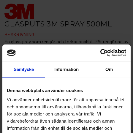
GLASPUTS 3M SPRAY 500ML
BESKRIVNING
En glasspray som rengör och torkar snabbt. För rengöring av
glasru­tor och speglar. Går även att använda vid rengöring av
inrednings­detaljer. Lämnar inga ränder, rinner inte och gör
ingen åverkan på lack.
Samtycke
Information
Om
Artikelnr: 3M 08631
Finns i lager
210 kr
Denna webbplats använder cookies
Inkl. moms:
Vi använder enhetsidentifierare för att anpassa innehållet
och annonserna till användarna, tillhandahålla funktioner
Lägg i varukorgen
för sociala medier och analysera vår trafik. Vi
vidarebefordrar även sådana identifierare och annan
Fri frakt över 1500kr
information från din enhet till de sociala medier och
Leverans inom 1-5 dagar