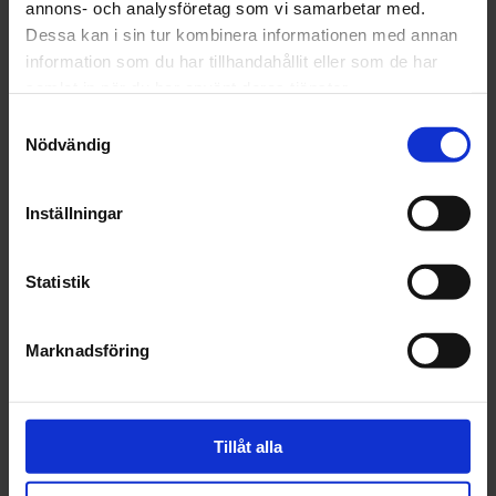
annons- och analysföretag som vi samarbetar med.
Dessa kan i sin tur kombinera informationen med annan
information som du har tillhandahållit eller som de har
samlat in när du har använt deras tjänster.
Beskrivning
Samtyckesval
Nödvändig
Fråga om produkt
Inställningar
Recensioner
Statistik
Marknadsföring
Tillåt alla